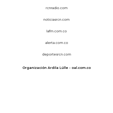
rcnradio.com
noticiasrcn.com
lafm.com.co
alerta.com.co
deportesrcn.com
Organización Ardila Lülle - oal.com.co