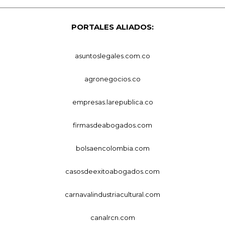
PORTALES ALIADOS:
asuntoslegales.com.co
agronegocios.co
empresas.larepublica.co
firmasdeabogados.com
bolsaencolombia.com
casosdeexitoabogados.com
carnavalindustriacultural.com
canalrcn.com