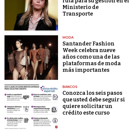
ruta para su gestión en el
Ministerio de
Transporte
MODA
Santander Fashion
Week celebra nueve
años como una de las
plataformas de moda
más importantes
BANCOS
Conozca los seis pasos
que usted debe seguir si
quiere solicitar un
crédito este curso