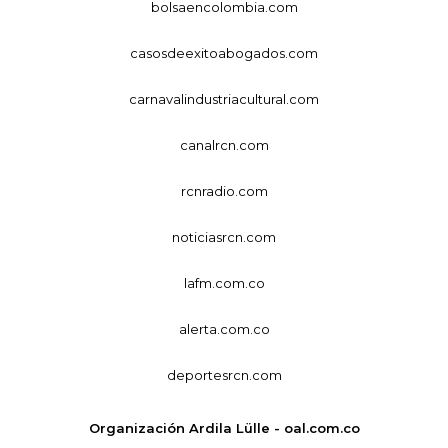
bolsaencolombia.com
casosdeexitoabogados.com
carnavalindustriacultural.com
canalrcn.com
rcnradio.com
noticiasrcn.com
lafm.com.co
alerta.com.co
deportesrcn.com
Organización Ardila Lülle - oal.com.co