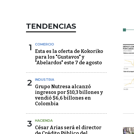
TENDENCIAS
1
COMERCIO
Esta es la oferta de Kokoriko
para los "Gustavos" y
"Abelardos" este 7 de agosto
2
INDUSTRIA
Grupo Nutresa alcanzó
ingresos por $10,3 billones y
vendió $6,6 billones en
Colombia
3
HACIENDA
César Arias será el director
de Crédito Público del