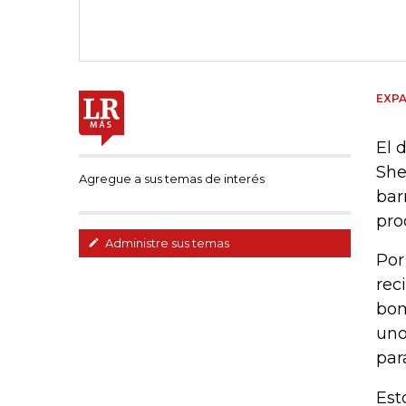
EXPA
El 
She
Agregue a sus temas de interés
bar
pro
Administre sus temas
Por
rec
bom
uno
par
Est