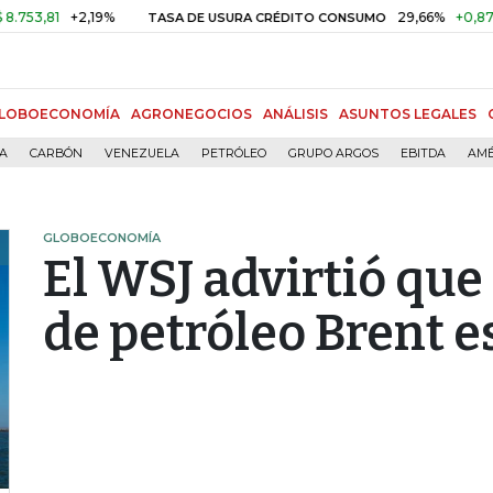
81
+2,19%
29,66%
+0,87%
+3,
TASA DE USURA CRÉDITO CONSUMO
LOBOECONOMÍA
AGRONEGOCIOS
ANÁLISIS
ASUNTOS LEGALES
ÍA
CARBÓN
VENEZUELA
PETRÓLEO
GRUPO ARGOS
EBITDA
AMÉ
GLOBOECONOMÍA
El WSJ advirtió que
de petróleo Brent e