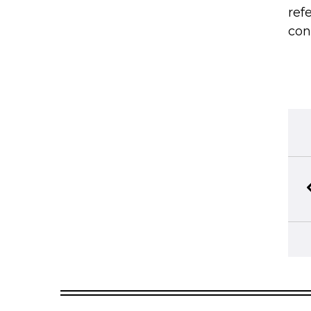
ref
con