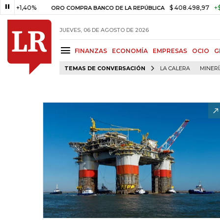
1,40%
$ 408.498,97
+$ 8.753,
ORO COMPRA BANCO DE LA REPÚBLICA
JUEVES, 06 DE AGOSTO DE 2026
FINANZAS
ECONOMÍA
EMPRESAS
OCIO
G
TEMAS DE CONVERSACIÓN
LA CALERA
MINER