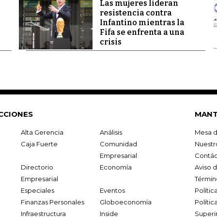
Las mujeres lideran
resistencia contra
Infantino mientras la
Fifa se enfrenta a una
crisis
CCIONES
MANT
Alta Gerencia
Análisis
Mesa d
Caja Fuerte
Comunidad
Nuestr
Empresarial
Contác
Directorio
Economía
Aviso 
Empresarial
Términ
Especiales
Eventos
Políti
Finanzas Personales
Globoeconomía
Polític
Infraestructura
Inside
Superi