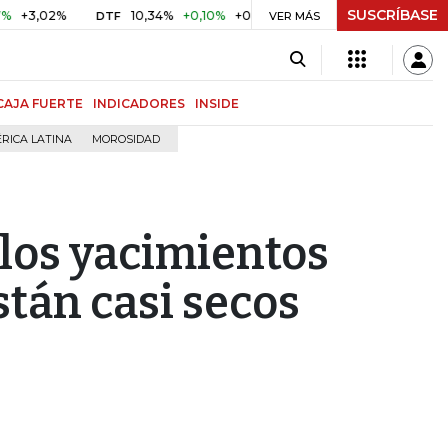
SUSCRÍBASE
02%
10,34%
+0,10%
+0,98%
$ 416,86
+$ 0,05
+0,01
DTF
UVR
VER MÁS
CAJA FUERTE
INDICADORES
INSIDE
RICA LATINA
MOROSIDAD
 los yacimientos
stán casi secos