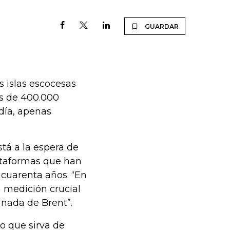
GUARDAR
s islas escocesas
ás de 400.000
 día, apenas
stá a la espera de
ataformas que han
cuarenta años. “En
a medición crucial
 nada de Brent”.
o que sirva de