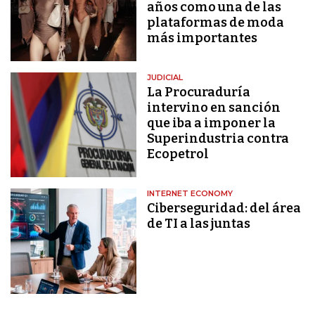
años como una de las
plataformas de moda
más importantes
JUDICIAL
La Procuraduría
intervino en sanción
que iba a imponer la
Superindustria contra
Ecopetrol
INTERNET ECONOMY
Ciberseguridad: del área
de TI a las juntas