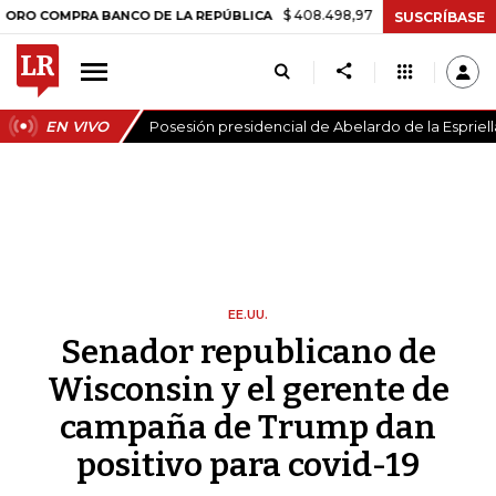
$ 408.498,97
+$ 8.753,81
+2,19%
MPRA BANCO DE LA REPÚBLICA
T
SUSCRÍBASE
EN VIVO
Posesión presidencial de Abelardo de la Espriell
EE.UU.
Senador republicano de
Wisconsin y el gerente de
campaña de Trump dan
positivo para covid-19