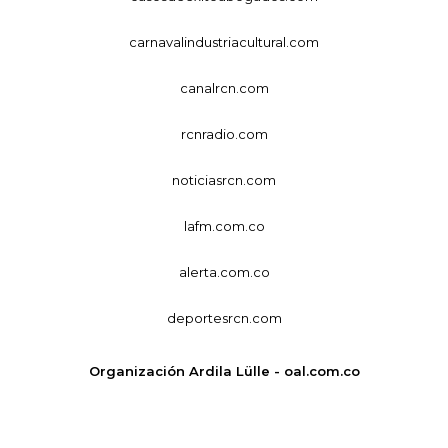
carnavalindustriacultural.com
canalrcn.com
rcnradio.com
noticiasrcn.com
lafm.com.co
alerta.com.co
deportesrcn.com
Organización Ardila Lülle - oal.com.co