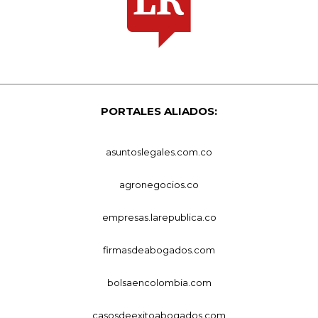
PORTALES ALIADOS:
asuntoslegales.com.co
agronegocios.co
empresas.larepublica.co
firmasdeabogados.com
bolsaencolombia.com
casosdeexitoabogados.com