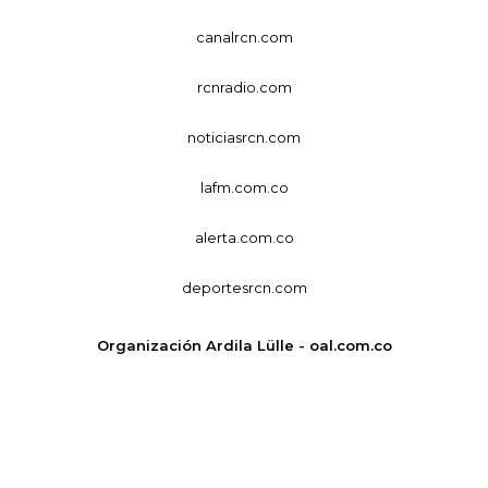
canalrcn.com
rcnradio.com
noticiasrcn.com
lafm.com.co
alerta.com.co
deportesrcn.com
Organización Ardila Lülle - oal.com.co