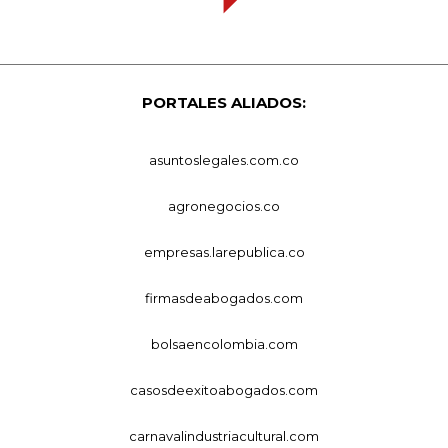
PORTALES ALIADOS:
asuntoslegales.com.co
agronegocios.co
empresas.larepublica.co
firmasdeabogados.com
bolsaencolombia.com
casosdeexitoabogados.com
carnavalindustriacultural.com