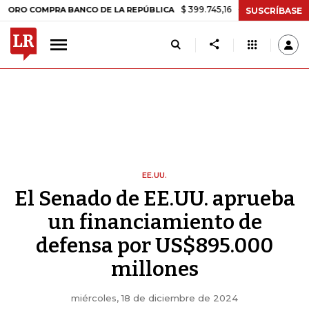
$ 399.745,16
+$ 2.295,71
+0,58%
OMPRA BANCO DE LA REPÚBLICA
SUSCRÍBASE
EE.UU.
El Senado de EE.UU. aprueba
un financiamiento de
defensa por US$895.000
millones
miércoles, 18 de diciembre de 2024