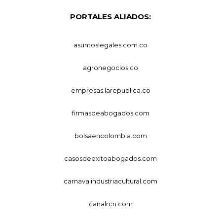
PORTALES ALIADOS:
asuntoslegales.com.co
agronegocios.co
empresas.larepublica.co
firmasdeabogados.com
bolsaencolombia.com
casosdeexitoabogados.com
carnavalindustriacultural.com
canalrcn.com