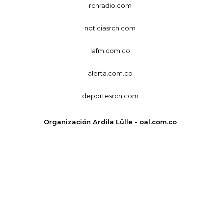
rcnradio.com
noticiasrcn.com
lafm.com.co
alerta.com.co
deportesrcn.com
Organización Ardila Lülle - oal.com.co