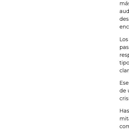
más
aud
des
enc
Los
pas
res
tip
clar
Ese
de 
cri
Has
mit
com