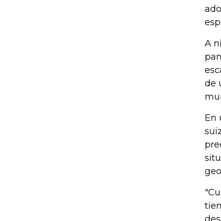
ado
esp
A n
pan
esc
de 
mun
En 
sui
pre
sit
geop
"Cu
tie
des