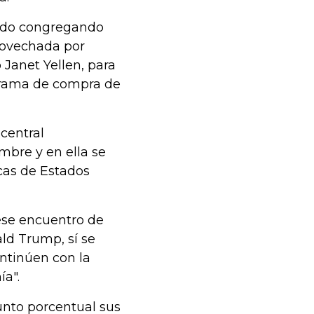
 ido congregando
rovechada por
Janet Yellen, para
grama de compra de
central
mbre y en ella se
cas de Estados
 ese encuentro de
ld Trump, sí se
ontinúen con la
ía".
unto porcentual sus