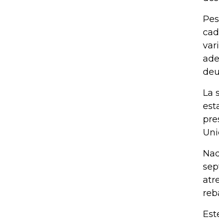
Pes
cad
var
ade
deu
La 
est
pre
Uni
Nad
sep
atr
reb
Est