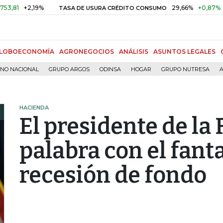
+2,19%
29,66%
+0,87%
+3,02%
TASA DE USURA CRÉDITO CONSUMO
LOBOECONOMÍA
AGRONEGOCIOS
ANÁLISIS
ASUNTOS LEGALES
RNO NACIONAL
GRUPO ARGOS
ODINSA
HOGAR
GRUPO NUTRESA
A
HACIENDA
El presidente de la
palabra con el fant
recesión de fondo