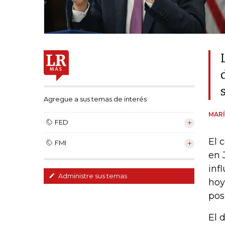
Agregue a sus temas de interés
MARÍ
FED
El 
FMI
en 
inf
Administre sus temas
hoy
pos
El 