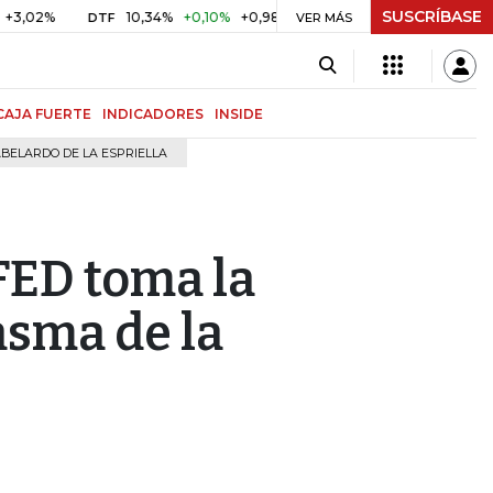
SUSCRÍBASE
10,34%
+0,10%
+0,98%
$ 417,01
+$ 0,05
+0,01%
DTF
UVR
VER MÁS
CAJA FUERTE
INDICADORES
INSIDE
BELARDO DE LA ESPRIELLA
 FED toma la
asma de la