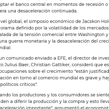
ptar el banco central en momentos de recesión o 
era una desaceleración continuada.
ivel global, el simposio económico de Jacskon Hol
orama definido por la volatilidad de los mercados 
alada de la tensión comercial entre Washington y
una guerra monetaria y la desaceleración del cr
dial.
un comunicado enviado a EFE, el director de inve
zo Julius Baer, Christian Gattiker, consideró que e
ocupaciones sobre el crecimiento "están justificad
uación en torno al comercio mundial es grave y 
olíticos críticos".
ando los productores y los consumidores se sien
nden a diferir la producción y la compra y esto lle
aceleración importante", argumentó el economist