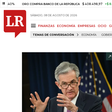
%
$ 408.498,97
+$ 8.753,81
ORO COMPRA BANCO DE LA REPÚBLICA
SÁBADO, 08 DE AGOSTO DE 2026
FINANZAS
ECONOMÍA
EMPRESAS
OCIO
G
TEMAS DE CONVERSACIÓN
ECONOMÍA
GOBIE