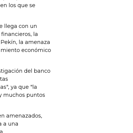
en los que se
e llega con un
financieros, la
 Pekín, la amenaza
ecimiento económico
stigación del banco
stas
as", ya que "la
hay muchos puntos
ten amenazados,
va a una
a.