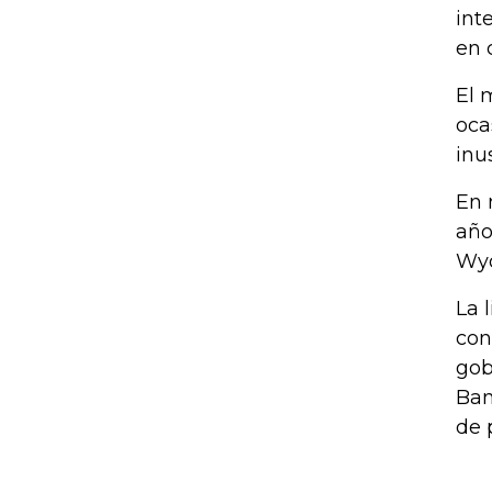
int
en 
El 
oca
inu
En 
año
Wyo
La 
con
gob
Ban
de 