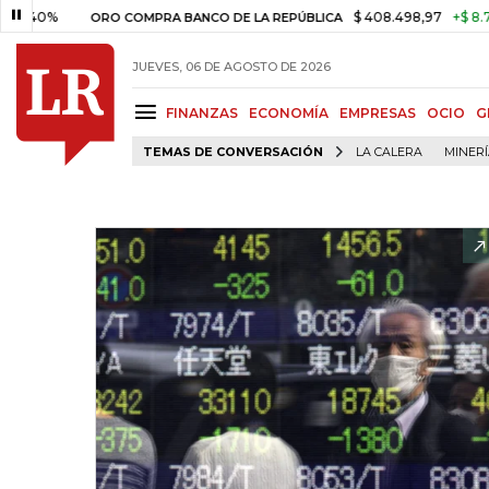
0%
$ 408.498,97
+$ 8.753,81
ORO COMPRA BANCO DE LA REPÚBLICA
JUEVES, 06 DE AGOSTO DE 2026
FINANZAS
ECONOMÍA
EMPRESAS
OCIO
G
TEMAS DE CONVERSACIÓN
LA CALERA
MINER