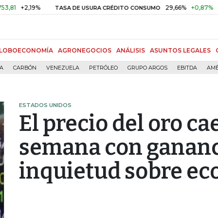
+2,19%
29,66%
+0,87%
+3,02
TASA DE USURA CRÉDITO CONSUMO
LOBOECONOMÍA
AGRONEGOCIOS
ANÁLISIS
ASUNTOS LEGALES
ÍA
CARBÓN
VENEZUELA
PETRÓLEO
GRUPO ARGOS
EBITDA
AMÉ
ESTADOS UNIDOS
El precio del oro ca
semana con gananc
inquietud sobre e