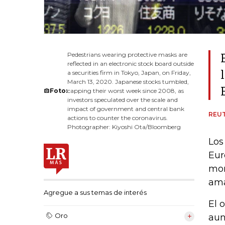
Pedestrians wearing protective masks are
reflected in an electronic stock board outside
a securities firm in Tokyo, Japan, on Friday,
March 13, 2020. Japanese stocks tumbled,
Foto:
capping their worst week since 2008, as
investors speculated over the scale and
impact of government and central bank
REU
actions to counter the coronavirus.
Photographer: Kiyoshi Ota/Bloomberg
Los
Eur
mon
ama
Agregue a sus temas de interés
El 
Oro
aun