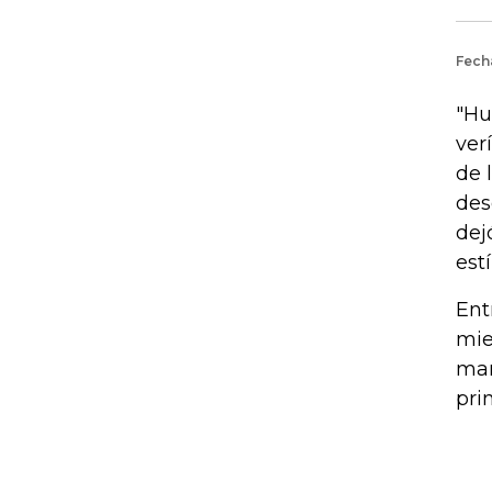
"Hu
ver
de 
des
dej
est
Ent
mie
man
pri