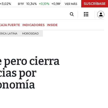
SUSCRÍBASE
%
10,34%
+0,10%
+0,98%
$ 416,86
+$ 0,05
+0,01%
DTF
UVR
VER MÁS
CAJA FUERTE
INDICADORES
INSIDE
RICA LATINA
MOROSIDAD
e pero cierra
ias por
conomía