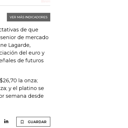
ctativas de que
a senior de mercado
ine Lagarde,
ciación del euro y
eñales de futuros
$26,70 la onza;
a; y el platino se
jor semana desde
GUARDAR