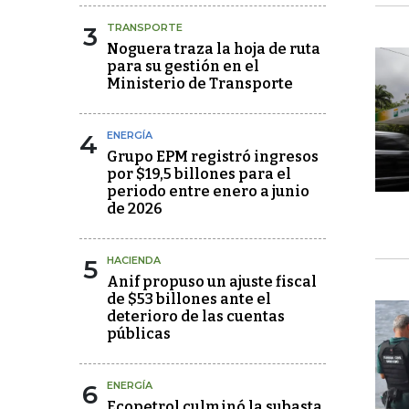
3
TRANSPORTE
Noguera traza la hoja de ruta
para su gestión en el
Ministerio de Transporte
4
ENERGÍA
Grupo EPM registró ingresos
por $19,5 billones para el
periodo entre enero a junio
de 2026
5
HACIENDA
Anif propuso un ajuste fiscal
de $53 billones ante el
deterioro de las cuentas
públicas
6
ENERGÍA
Ecopetrol culminó la subasta