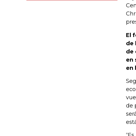
Cen
Chr
pre
El 
de 
de 
en 
en 
Seg
eco
vue
de 
ser
est
“Es