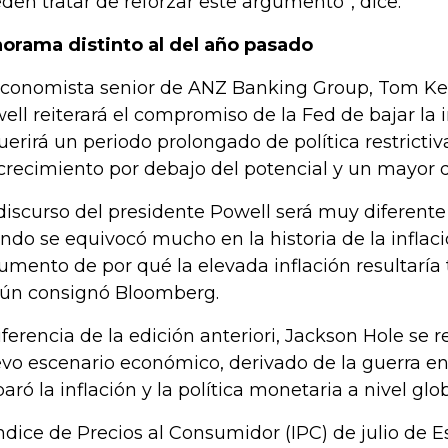
den tratar de reforzar este argumento”, dice.
orama distinto al del año pasado
economista senior de ANZ Banking Group, Tom Ke
ell reiterará el compromiso de la Fed de bajar la i
uerirá un periodo prolongado de política restrictiv
crecimiento por debajo del potencial y un mayor
 discurso del presidente Powell será muy diferente
ndo se equivocó mucho en la historia de la inflac
umento de por qué la elevada inflación resultaría tr
ún consignó Bloomberg.
iferencia de la edición anteriori, Jackson Hole se r
vo escenario económico, derivado de la guerra en
paró la inflación y la política monetaria a nivel glob
Índice de Precios al Consumidor (IPC) de julio de 