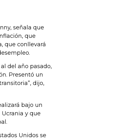
nny, señala que
nflación, que
a, que conllevará
 desempleo.
 al del año pasado,
ión. Presentó un
ansitoria”, dijo,
ealizará bajo un
 Ucrania y que
al.
Estados Unidos se