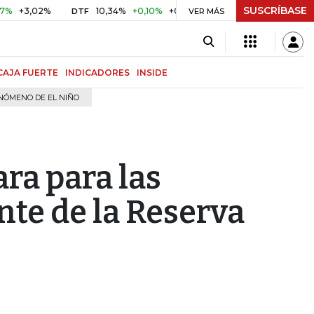
SUSCRÍBASE
02%
10,34%
+0,10%
+0,98%
$ 416,81
+$ 0,05
+0,01%
DTF
UVR
VER MÁS
CAJA FUERTE
INDICADORES
INSIDE
NÓMENO DE EL NIÑO
ra para las
nte de la Reserva