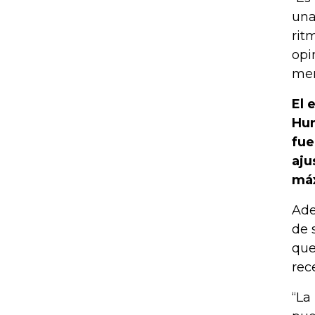
una
rit
opi
men
El 
Hun
fue
aju
máx
Ade
de 
que
rec
“La