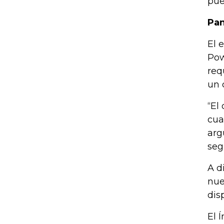
pue
Pan
El 
Pow
req
un 
“El
cua
arg
seg
A d
nue
dis
El 