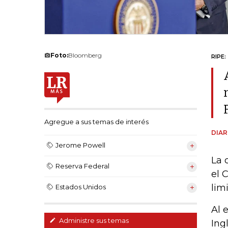
Foto:
Bloomberg
RIPE:
Agregue a sus temas de interés
DIAR
Jerome Powell
La 
Reserva Federal
el 
lim
Estados Unidos
Al 
Administre sus temas
Ing