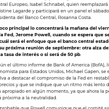
tral Europeo, Isabel Schnabel, quien reemplazará 
istine Lagarde y participará en un panel el sábado.
sidenta del Banco Central, Rosanna Costa.
foco principal lo concentrará la mañana del vier
la Fed, Jerome Powell, cuando se espera que s
cuál será el enfoque que el banco central est
su próxima reunión de septiembre: otra alza de
la tasa de interés o si será de 50 pb
.
ún el último informe de Bank of America (BofA), l
nomista para Estados Unidos, Michael Gapen, se 
lva a destacar el compromiso de la Fed en restabl
precios y que se indique que un ritmo más lento 
á apropiado en algún momento, ya que ahora la po
á próxima a la neutralidad.
 probable que Powell comunique que el comité s