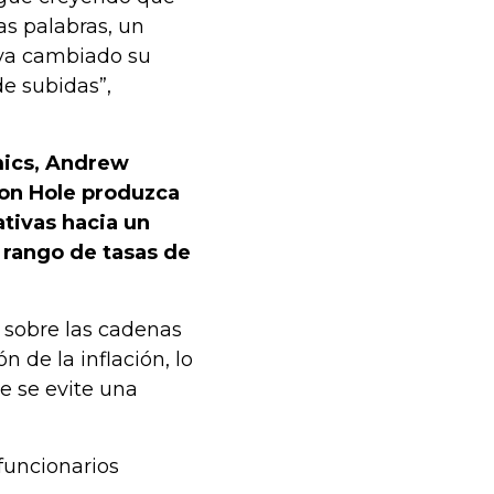
as palabras, un
aya cambiado su
de subidas”,
mics, Andrew
son Hole produzca
ativas hacia un
 rango de tasas de
 sobre las cadenas
 de la inflación, lo
e se evite una
 funcionarios