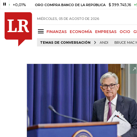
0,01%
$ 399.745,16
+$ 2.295,7
ORO COMPRA BANCO DE LA REPÚBLICA
MIÉRCOLES, 05 DE AGOSTO DE 2026
FINANZAS
ECONOMÍA
EMPRESAS
OCIO
G
TEMAS DE CONVERSACIÓN
ANDI
BRUCE MAC 