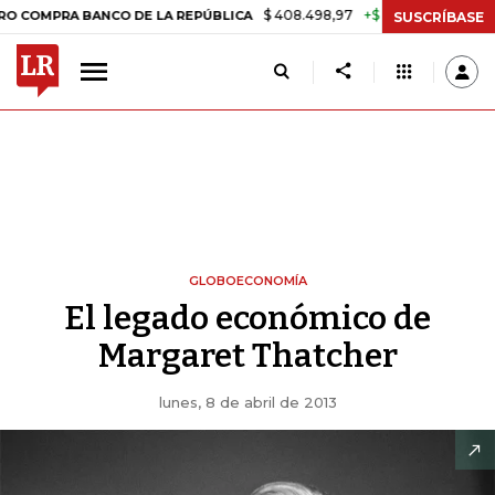
$ 408.498,97
+$ 8.753,81
+2,19%
 BANCO DE LA REPÚBLICA
TASA
SUSCRÍBASE
GLOBOECONOMÍA
El legado económico de
Margaret Thatcher
lunes, 8 de abril de 2013