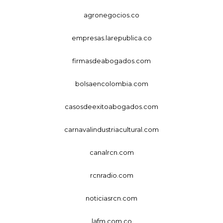
agronegocios.co
empresas.larepublica.co
firmasdeabogados.com
bolsaencolombia.com
casosdeexitoabogados.com
carnavalindustriacultural.com
canalrcn.com
rcnradio.com
noticiasrcn.com
lafm.com.co