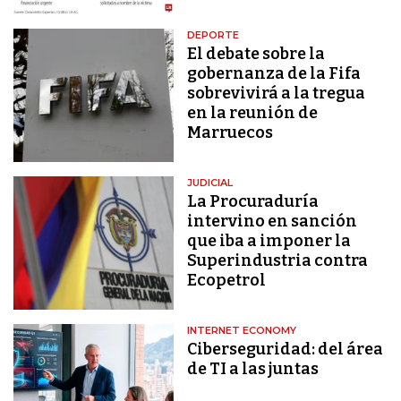
DEPORTE
El debate sobre la
gobernanza de la Fifa
sobrevivirá a la tregua
en la reunión de
Marruecos
JUDICIAL
La Procuraduría
intervino en sanción
que iba a imponer la
Superindustria contra
Ecopetrol
INTERNET ECONOMY
Ciberseguridad: del área
de TI a las juntas