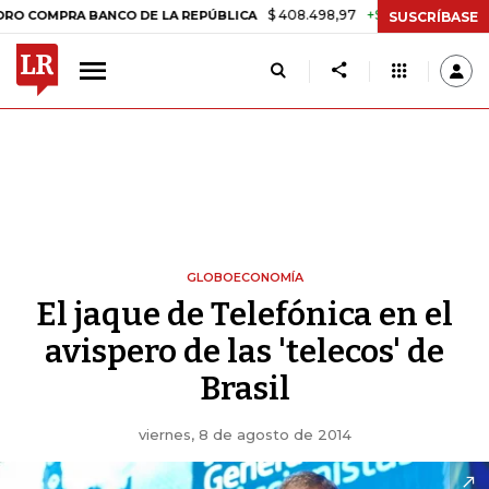
$ 408.498,97
+$ 8.753,81
+2,19%
RA BANCO DE LA REPÚBLICA
TA
SUSCRÍBASE
GLOBOECONOMÍA
El jaque de Telefónica en el
avispero de las 'telecos' de
Brasil
viernes, 8 de agosto de 2014