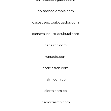
bolsaencolombia.com
casosdeexitoabogados.com
carnavalindustriacultural.com
canalrcn.com
rcnradio.com
noticiasrcn.com
lafm.com.co
alerta.com.co
deportesrcn.com