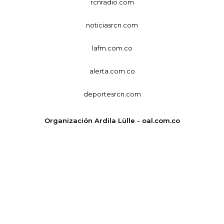
rcnradio.com
noticiasrcn.com
lafm.com.co
alerta.com.co
deportesrcn.com
Organización Ardila Lülle - oal.com.co