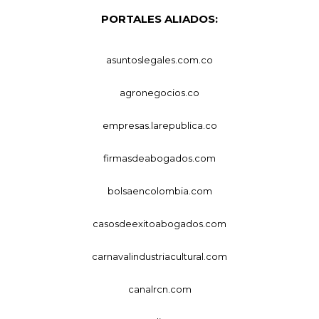
PORTALES ALIADOS:
asuntoslegales.com.co
agronegocios.co
empresas.larepublica.co
firmasdeabogados.com
bolsaencolombia.com
casosdeexitoabogados.com
carnavalindustriacultural.com
canalrcn.com