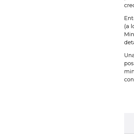
cre
Ent
(a 
Min
deta
Una
pos
min
con