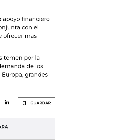
e apoyo financiero
onjunta con el
de ofrecer mas
s temen por la
a demanda de los
y Europa, grandes
GUARDAR
ARA