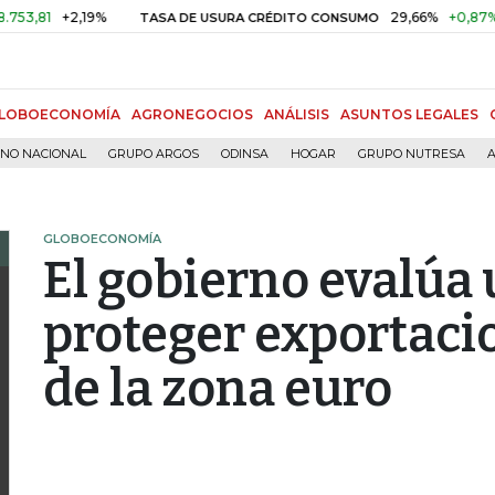
1
+2,19%
29,66%
+0,87%
+3,
TASA DE USURA CRÉDITO CONSUMO
LOBOECONOMÍA
AGRONEGOCIOS
ANÁLISIS
ASUNTOS LEGALES
RNO NACIONAL
GRUPO ARGOS
ODINSA
HOGAR
GRUPO NUTRESA
A
GLOBOECONOMÍA
El gobierno evalúa 
proteger exportacio
de la zona euro