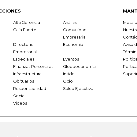
CCIONES
MANT
Alta Gerencia
Análisis
Mesa d
Caja Fuerte
Comunidad
Nuestr
Empresarial
Contác
Directorio
Economía
Aviso 
Empresarial
Términ
Especiales
Eventos
Políti
Finanzas Personales
Globoeconomía
Polític
Infraestructura
Inside
Superi
Obituarios
Ocio
Responsabilidad
Salud Ejecutiva
Social
Videos
.larepublica.co
firmasdeabogados.com
bolsaencolombia.com