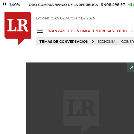
,40%
$ 408.498,97
+$ 8.753,8
ORO COMPRA BANCO DE LA REPÚBLICA
DOMINGO, 09 DE AGOSTO DE 2026
FINANZAS
ECONOMÍA
EMPRESAS
OCIO
G
TEMAS DE CONVERSACIÓN
ECONOMÍA
GOBIE