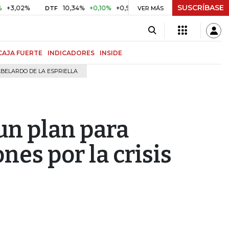
SUSCRÍBASE
02%
10,34%
+0,10%
+0,98%
$ 417,01
+$ 0,05
+0,01%
DTF
UVR
VER MÁS
CAJA FUERTE
INDICADORES
INSIDE
BELARDO DE LA ESPRIELLA
un plan para
nes por la crisis