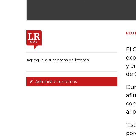
REU
El 
exp
Agregue a sus temas de interés
y e
de 
Administre sus temas
Dur
afi
com
al 
'Es
por