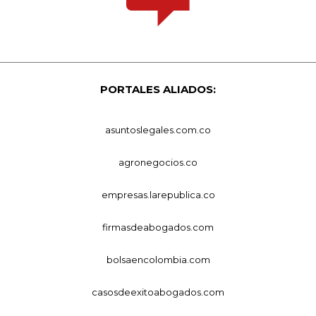
PORTALES ALIADOS:
asuntoslegales.com.co
agronegocios.co
empresas.larepublica.co
firmasdeabogados.com
bolsaencolombia.com
casosdeexitoabogados.com