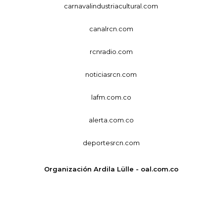
carnavalindustriacultural.com
canalrcn.com
rcnradio.com
noticiasrcn.com
lafm.com.co
alerta.com.co
deportesrcn.com
Organización Ardila Lülle - oal.com.co