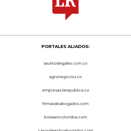
PORTALES ALIADOS:
asuntoslegales.com.co
agronegocios.co
empresas.larepublica.co
firmasdeabogados.com
bolsaencolombia.com
casosdeexitoabogados.com