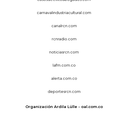
carnavalindustriacultural.com
canalrcn.com
rcnradio.com
noticiasrcn.com
lafm.com.co
alerta.com.co
deportesrcn.com
Organización Ardila Lülle - oal.com.co