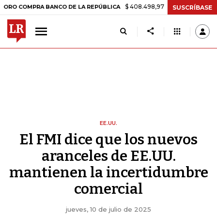
$ 408.498,97
+$ 8.753,81
+2,19%
MPRA BANCO DE LA REPÚBLICA
T
SUSCRÍBASE
EE.UU.
El FMI dice que los nuevos
aranceles de EE.UU.
mantienen la incertidumbre
comercial
jueves, 10 de julio de 2025