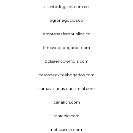
asuntoslegales.com.co
agronegocios.co
empresas.larepublica.co
firmasdeabogados.com
bolsaencolombia.com
casosdeexitoabogados.com
carnavalindustriacultural.com
canalrcn.com
rcnradio.com
noticiasrcn.com