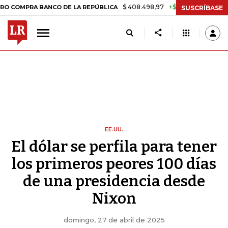
$ 408.498,97
+$ 8.753,81
+2,19%
A BANCO DE LA REPÚBLICA
TAS
SUSCRÍBASE
EE.UU.
El dólar se perfila para tener
los primeros peores 100 días
de una presidencia desde
Nixon
domingo, 27 de abril de 2025