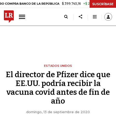
$ 399.745,16
+$ 2.295,71
+0,58%
 BANCO DE LA REPÚBLICA
TASA 
SUSCRÍBASE
ESTADOS UNIDOS
El director de Pfizer dice que
EE.UU. podría recibir la
vacuna covid antes de fin de
año
domingo, 13 de septiembre de 2020