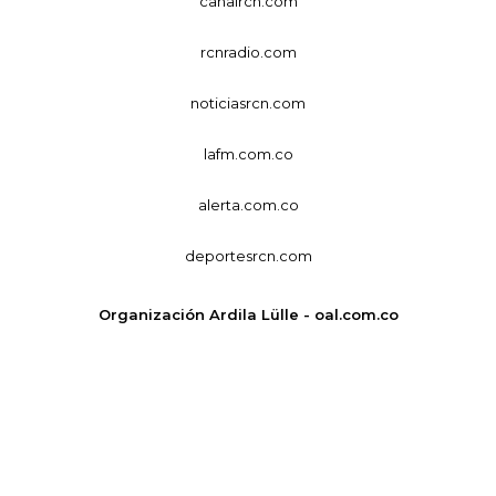
canalrcn.com
rcnradio.com
noticiasrcn.com
lafm.com.co
alerta.com.co
deportesrcn.com
Organización Ardila Lülle - oal.com.co