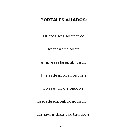
PORTALES ALIADOS:
asuntoslegales.com.co
agronegocios.co
empresas.larepublica.co
firmasdeabogados.com
bolsaencolombia.com
casosdeexitoabogados.com
carnavalindustriacultural.com