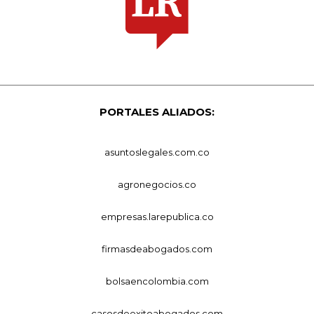
PORTALES ALIADOS:
asuntoslegales.com.co
agronegocios.co
empresas.larepublica.co
firmasdeabogados.com
bolsaencolombia.com
casosdeexitoabogados.com