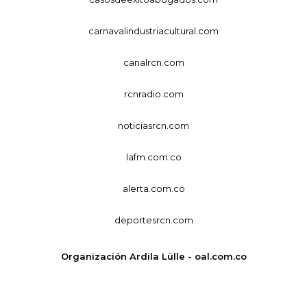
carnavalindustriacultural.com
canalrcn.com
rcnradio.com
noticiasrcn.com
lafm.com.co
alerta.com.co
deportesrcn.com
Organización Ardila Lülle - oal.com.co