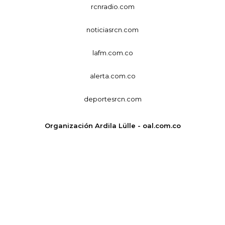
rcnradio.com
noticiasrcn.com
lafm.com.co
alerta.com.co
deportesrcn.com
Organización Ardila Lülle - oal.com.co