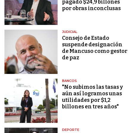
pagado $24,9 billones
por obras inconclusas
JUDICIAL
Consejo de Estado
suspende designación
de Mancuso como gestor
de paz
BANCOS
"No subimos las tasas y
aún así logramos unas
utilidades por $1,2
billones en tres años"
DEPORTE