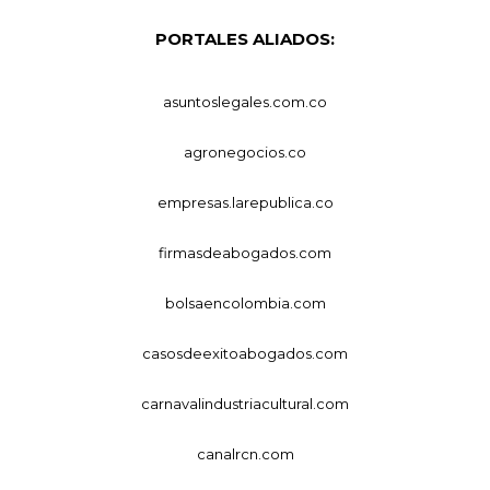
PORTALES ALIADOS:
asuntoslegales.com.co
agronegocios.co
empresas.larepublica.co
firmasdeabogados.com
bolsaencolombia.com
casosdeexitoabogados.com
carnavalindustriacultural.com
canalrcn.com