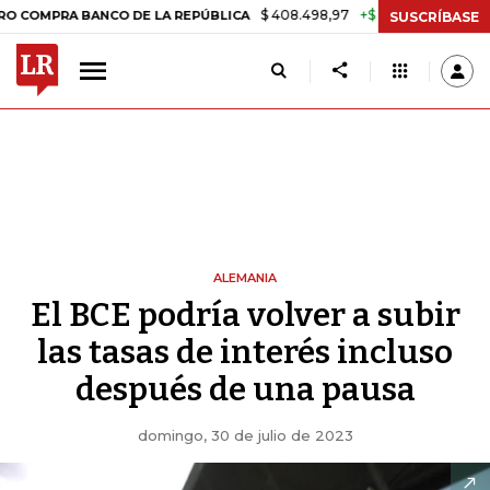
$ 408.498,97
+$ 8.753,81
+2,19%
RA BANCO DE LA REPÚBLICA
TAS
SUSCRÍBASE
ALEMANIA
El BCE podría volver a subir
las tasas de interés incluso
después de una pausa
domingo, 30 de julio de 2023