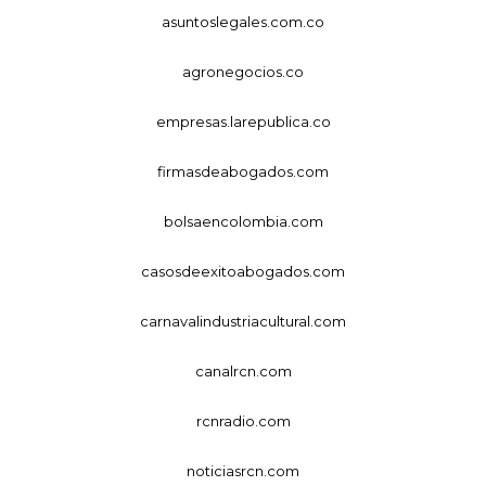
asuntoslegales.com.co
agronegocios.co
empresas.larepublica.co
firmasdeabogados.com
bolsaencolombia.com
casosdeexitoabogados.com
carnavalindustriacultural.com
canalrcn.com
rcnradio.com
noticiasrcn.com