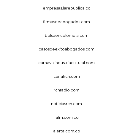
empresas.larepublica.co
firmasdeabogados.com
bolsaencolombia.com
casosdeexitoabogados.com
carnavalindustriacultural.com
canalrcn.com
rcnradio.com
noticiasrcn.com
lafm.com.co
alerta.com.co