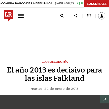
$ 408.498,97
+$ 8.753,81
+2,19%
BANCO DE LA REPÚBLICA
TASA D
SUSCRÍBASE
GLOBOECONOMÍA
El año 2013 es decisivo para
las islas Falkland
martes, 22 de enero de 2013