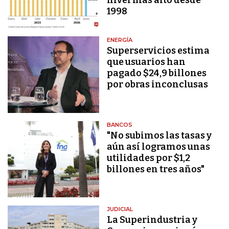
1998
ENERGÍA
Superservicios estima
que usuarios han
pagado $24,9 billones
por obras inconclusas
BANCOS
"No subimos las tasas y
aún así logramos unas
utilidades por $1,2
billones en tres años"
JUDICIAL
La Superindustria y