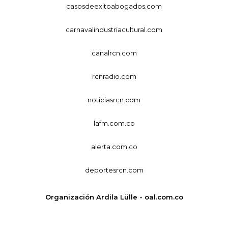
casosdeexitoabogados.com
carnavalindustriacultural.com
canalrcn.com
rcnradio.com
noticiasrcn.com
lafm.com.co
alerta.com.co
deportesrcn.com
Organización Ardila Lülle - oal.com.co