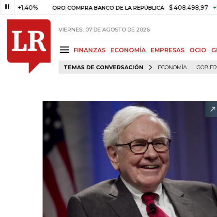
,40%
$ 408.498,97
+$ 8.753,
ORO COMPRA BANCO DE LA REPÚBLICA
VIERNES, 07 DE AGOSTO DE 2026
FINANZAS
ECONOMÍA
EMPRESAS
OCIO
G
TEMAS DE CONVERSACIÓN
ECONOMÍA
GOBIE