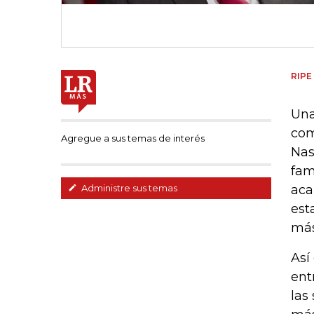
RIPE
Una
com
Agregue a sus temas de interés
Nas
fam
aca
Administre sus temas
est
más
Así
ent
las