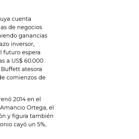
cuya cuenta
nas de negocios
niendo ganancias
azo inversor,
l futuro espera
as a US$ 60.000
 Buffett atesora
 de comienzos de
trenó 2014 en el
 Amancio Ortega, el
ón y figura también
onio cayó un 5%,