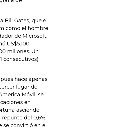
grafía de
a Bill Gates, que el
lim como el hombre
dador de Microsoft,
anó US$5.100
00 millones. Un
1 consecutivos)
o, pues hace apenas
tercer lugar del
 America Móvil, se
icaciones en
ortuna asciende
 repunte del 0,6%
 se convirtió en el