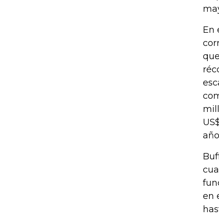
may
En 
cor
que
réc
esc
com
mil
US$
año
Buf
cua
fun
en 
has