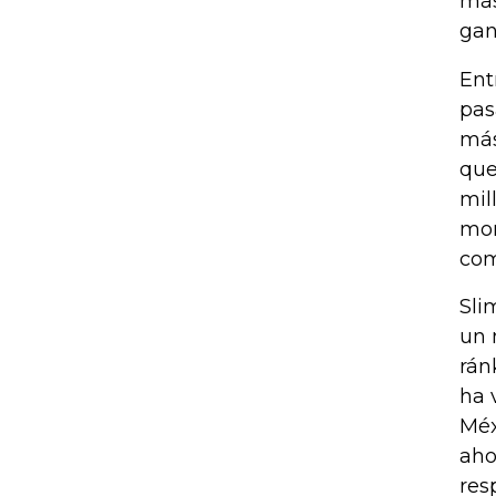
más
gan
Ent
pas
más
que
mil
mon
com
Sli
un 
rán
ha 
Méx
aho
res