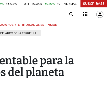
SUSCRÍBASE
02%
10,34%
+0,10%
+0,98%
$ 416,91
+$ 0,05
+0,01%
DTF
UVR
VER MÁS
CAJA FUERTE
INDICADORES
INSIDE
BELARDO DE LA ESPRIELLA
rentable para la
os del planeta