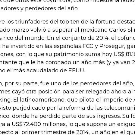
 que otros esta coyuntura, como muestra la radio
adores y perdedores del año.
re los triunfadores del top ten de la fortuna destac
ado marzo volvió a superar al mexicano Carlos S
 rico del mundo. En el conjunto de 2014, el cofun
 ha invertido en las españolas FCC y Prosegur, g
lones, con lo que su patrimonio suma hoy US$ 81.1
tante que le ha coronado un año más (y ya van 2
o el más acaudalado de EEUU.
m, por su parte, fue uno de los perdedores del añ
mes cayó otra posición para ser relegado ahora al 
king. El latinoamericano, que pilota el imperio de
visto perjudicado por la reforma de las telecomun
ico, donde ha perdido parte de sus ingresos. Su f
ra a US$72.400 millones, lo que supone un exiguo
pecto al primer trimestre de 2014, un año en el que