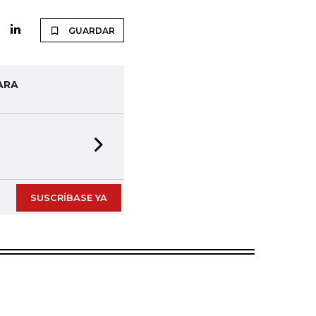
GUARDAR
ARA
Next slide
SUSCRÍBASE YA