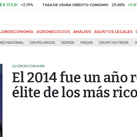
81
+2,19%
29,66%
+0,87%
+3,
TASA DE USURA CRÉDITO CONSUMO
LOBOECONOMÍA
AGRONEGOCIOS
ANÁLISIS
ASUNTOS LEGALES
RNO NACIONAL
GRUPO ARGOS
ODINSA
HOGAR
GRUPO NUTRESA
A
GLOBOECONOMÍA
El 2014 fue un año 
élite de los más ric