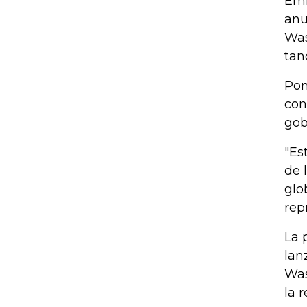
Emi
anu
Was
tan
Pom
con
gob
"Es
de 
glo
rep
La 
lan
Was
la r