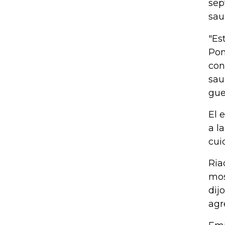
sep
sau
"Es
Pom
con
sau
gue
El 
a l
cui
Ria
mos
dij
agr