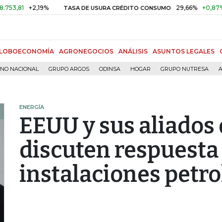
+2,19%
29,66%
+0,87%
+3,0
TASA DE USURA CRÉDITO CONSUMO
LOBOECONOMÍA
AGRONEGOCIOS
ANÁLISIS
ASUNTOS LEGALES
RNO NACIONAL
GRUPO ARGOS
ODINSA
HOGAR
GRUPO NUTRESA
A
ENERGÍA
EEUU y sus aliados 
discuten respuesta
instalaciones petro