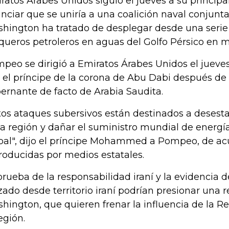
ratos Árabes Unidos siguió el jueves a su principal
nciar que se uniría a una coalición naval conjunt
hington ha tratado de desplegar desde una serie
queros petroleros en aguas del Golfo Pérsico en m
peo se dirigió a Emiratos Árabes Unidos el jueve
 el príncipe de la corona de Abu Dabi después de 
ernante de facto de Arabia Saudita.
tos ataques subersivos están destinados a desesta
la región y dañar el suministro mundial de energí
bal", dijo el príncipe Mohammed a Pompeo, de acu
roducidas por medios estatales.
prueba de la responsabilidad iraní y la evidencia 
zado desde territorio iraní podrían presionar una 
hington, que quieren frenar la influencia de la R
egión.