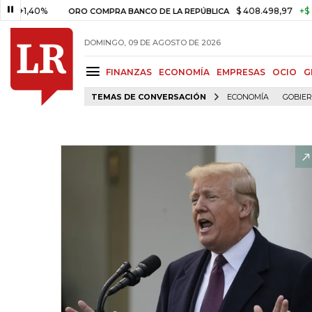
40%
$ 408.498,97
+$ 8.753,81
ORO COMPRA BANCO DE LA REPÚBLICA
DOMINGO, 09 DE AGOSTO DE 2026
FINANZAS
ECONOMÍA
EMPRESAS
OCIO
G
TEMAS DE CONVERSACIÓN
ECONOMÍA
GOBIE