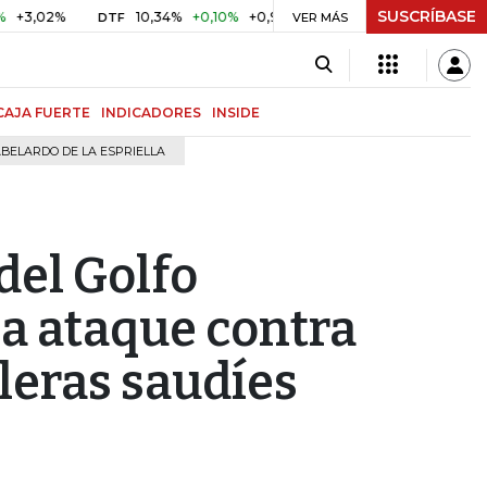
SUSCRÍBASE
2%
10,34%
+0,10%
+0,98%
$ 417,01
+$ 0,05
+0,01%
DTF
UVR
VER MÁS
CAJA FUERTE
INDICADORES
INSIDE
BELARDO DE LA ESPRIELLA
del Golfo
 a ataque contra
leras saudíes