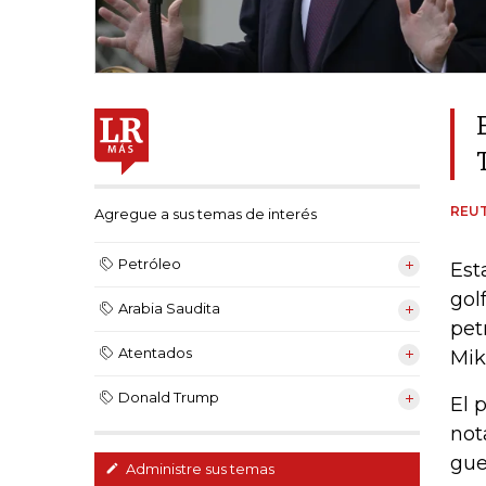
REU
Agregue a sus temas de interés
Petróleo
Est
gol
Arabia Saudita
pet
Atentados
Mik
Donald Trump
El 
not
gue
Administre sus temas