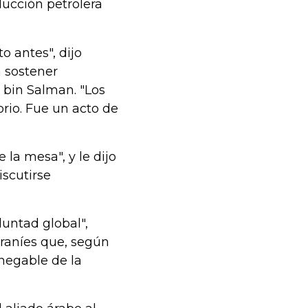
ucción petrolera
o antes", dijo
a sostener
bin Salman. "Los
orio. Fue un acto de
 la mesa", y le dijo
scutirse
luntad global",
iraníes que, según
nnegable de la