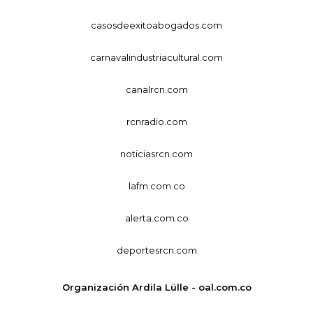
casosdeexitoabogados.com
carnavalindustriacultural.com
canalrcn.com
rcnradio.com
noticiasrcn.com
lafm.com.co
alerta.com.co
deportesrcn.com
Organización Ardila Lülle - oal.com.co