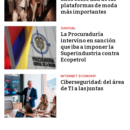
plataformas de moda
más importantes
JUDICIAL
La Procuraduría
intervino en sanción
que iba a imponer la
Superindustria contra
Ecopetrol
INTERNET ECONOMY
Ciberseguridad: del área
de TI a las juntas