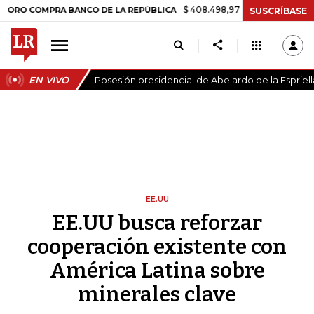
$ 408.498,97
+$ 8.753,81
+2,19%
MPRA BANCO DE LA REPÚBLICA
SUSCRÍBASE
EN VIVO
Posesión presidencial de Abelardo de la Espriell
EE.UU
EE.UU busca reforzar
cooperación existente con
América Latina sobre
minerales clave