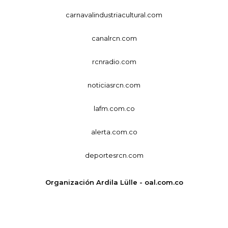
carnavalindustriacultural.com
canalrcn.com
rcnradio.com
noticiasrcn.com
lafm.com.co
alerta.com.co
deportesrcn.com
Organización Ardila Lülle - oal.com.co