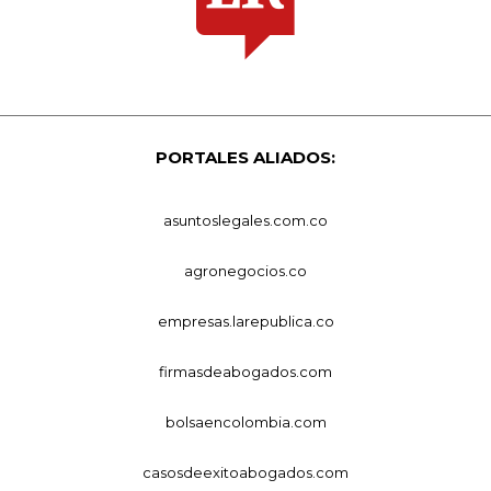
PORTALES ALIADOS:
asuntoslegales.com.co
agronegocios.co
empresas.larepublica.co
firmasdeabogados.com
bolsaencolombia.com
casosdeexitoabogados.com