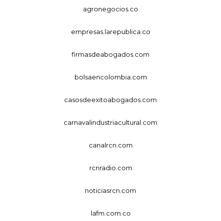
agronegocios.co
empresas.larepublica.co
firmasdeabogados.com
bolsaencolombia.com
casosdeexitoabogados.com
carnavalindustriacultural.com
canalrcn.com
rcnradio.com
noticiasrcn.com
lafm.com.co