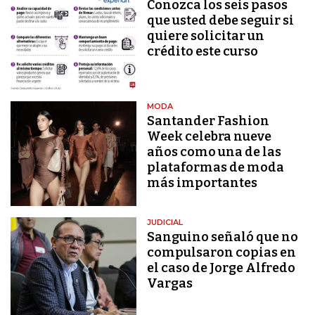
Conozca los seis pasos
que usted debe seguir si
quiere solicitar un
crédito este curso
MODA
Santander Fashion
Week celebra nueve
años como una de las
plataformas de moda
más importantes
JUDICIAL
Sanguino señaló que no
compulsaron copias en
el caso de Jorge Alfredo
Vargas