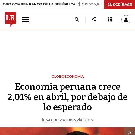
$ 399.745,16
+$ 2.295,71
+0,58%
MPRA BANCO DE LA REPÚBLICA
TA
SUSCRÍBASE
GLOBOECONOMÍA
Economía peruana crece
2,01% en abril, por debajo de
lo esperado
lunes, 16 de junio de 2014