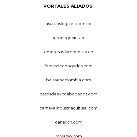
PORTALES ALIADOS:
asuntoslegales.com.co
agronegocios.co
empresas.larepublica.co
firmasdeabogados.com
bolsaencolombia.com
casosdeexitoabogados.com
carnavalindustriacultural.com
canalrcn.com
rcnradio.com