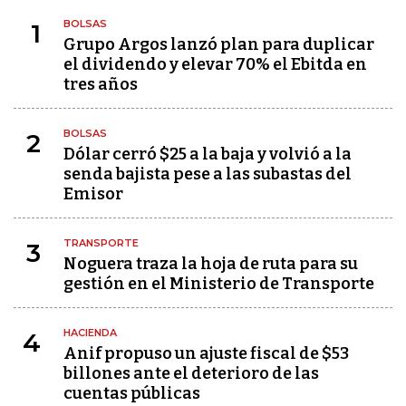
BOLSAS
1
Grupo Argos lanzó plan para duplicar
el dividendo y elevar 70% el Ebitda en
tres años
BOLSAS
2
Dólar cerró $25 a la baja y volvió a la
senda bajista pese a las subastas del
Emisor
TRANSPORTE
3
Noguera traza la hoja de ruta para su
gestión en el Ministerio de Transporte
HACIENDA
4
Anif propuso un ajuste fiscal de $53
billones ante el deterioro de las
cuentas públicas