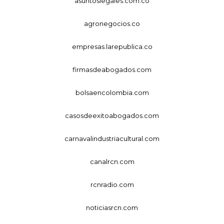
asuntoslegales.com.co
agronegocios.co
empresas.larepublica.co
firmasdeabogados.com
bolsaencolombia.com
casosdeexitoabogados.com
carnavalindustriacultural.com
canalrcn.com
rcnradio.com
noticiasrcn.com