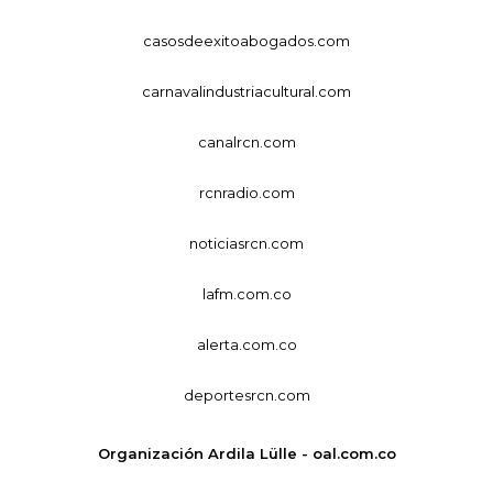
casosdeexitoabogados.com
carnavalindustriacultural.com
canalrcn.com
rcnradio.com
noticiasrcn.com
lafm.com.co
alerta.com.co
deportesrcn.com
Organización Ardila Lülle - oal.com.co