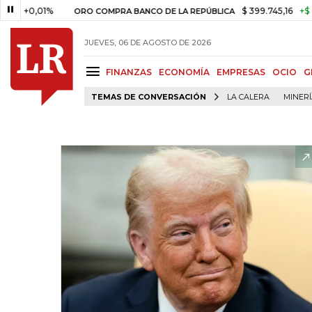
,01%
$ 399.745,16
+$ 2.295,71
ORO COMPRA BANCO DE LA REPÚBLICA
JUEVES, 06 DE AGOSTO DE 2026
FINANZAS
ECONOMÍA
EMPRESAS
OCIO
G
TEMAS DE CONVERSACIÓN
LA CALERA
MINER