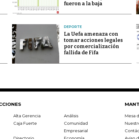
fueron a la baja
DEPORTE
La Uefa amenaza con
tomar acciones legales
por comercialización
fallida de Fifa
CCIONES
MANT
Alta Gerencia
Análisis
Mesa d
Caja Fuerte
Comunidad
Nuestr
Empresarial
Contác
Directorio
Economía
Aviso 