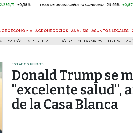
+0,58%
29,66%
+0,87%
+3,
TASA DE USURA CRÉDITO CONSUMO
LOBOECONOMÍA
AGRONEGOCIOS
ANÁLISIS
ASUNTOS LEGALES
ÍA
CARBÓN
VENEZUELA
PETRÓLEO
GRUPO ARGOS
EBITDA
AMÉ
ESTADOS UNIDOS
Donald Trump se m
"excelente salud", 
de la Casa Blanca