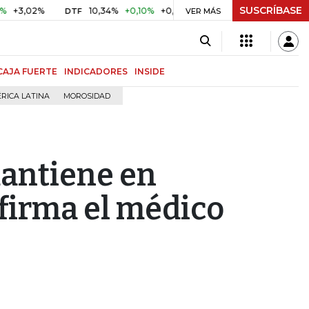
SUSCRÍBASE
02%
10,34%
+0,10%
+0,98%
$ 416,86
+$ 0,05
+0,01%
DTF
UVR
VER MÁS
CAJA FUERTE
INDICADORES
INSIDE
RICA LATINA
MOROSIDAD
antiene en
afirma el médico