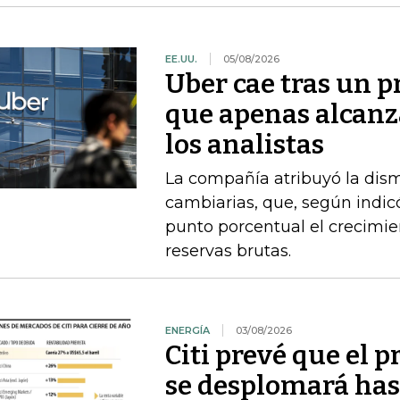
EE.UU.
05/08/2026
Uber cae tras un p
que apenas alcanz
los analistas
La compañía atribuyó la dism
cambiarias, que, según indi
punto porcentual el crecimie
reservas brutas.
ENERGÍA
03/08/2026
Citi prevé que el p
se desplomará has