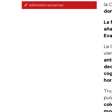
la 
Administre sus temas
dom
La 
aña
Eva
La 
vie
ant
dec
cog
hor
Tru
pul
col
mom