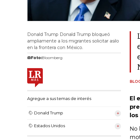
Donald Trump Donald Trump bloqueó
ampliamente a los migrantes solicitar asilo
en la frontera con México.
Foto:
Bloomberg
BLO
El 
Agregue a sus temas de interés
pre
Donald Trump
los
Estados Unidos
No 
mot