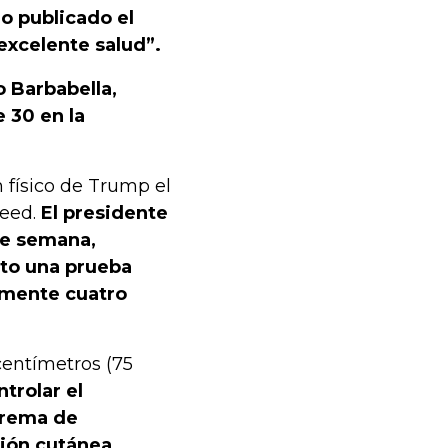
o publicado el
xcelente salud”.
o Barbabella,
 30 en la
 físico de Trump el
Reed.
El presidente
 de semana,
ito una prueba
amente cuatro
centímetros (75
trolar el
 crema de
ión cutánea.