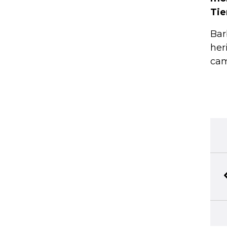
Tie
Bar
her
cam