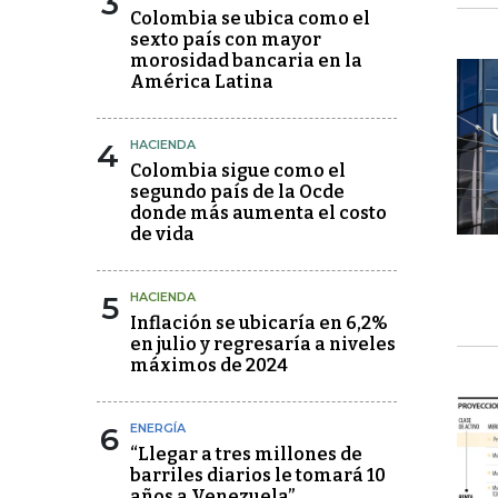
3
Colombia se ubica como el
sexto país con mayor
morosidad bancaria en la
América Latina
4
HACIENDA
Colombia sigue como el
segundo país de la Ocde
donde más aumenta el costo
de vida
5
HACIENDA
Inflación se ubicaría en 6,2%
en julio y regresaría a niveles
máximos de 2024
6
ENERGÍA
“Llegar a tres millones de
barriles diarios le tomará 10
años a Venezuela”