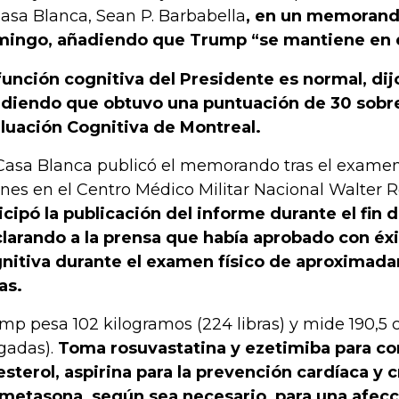
Casa Blanca, Sean P. Barbabella
, en un memorand
ingo, añadiendo que Trump “se mantiene en e
función cognitiva del Presidente es normal, dij
diendo que obtuvo una puntuación de 30 sobre
luación Cognitiva de Montreal.
Casa Blanca publicó el memorando tras el examen
rnes en el Centro Médico Militar Nacional Walter 
icipó la publicación del informe durante el fin
larando a la prensa que había aprobado con éx
nitiva durante el examen físico de aproximad
as.
mp pesa 102 kilogramos (224 libras) y mide 190,5 
gadas).
Toma rosuvastatina y ezetimiba para con
esterol, aspirina para la prevención cardíaca y
etasona, según sea necesario, para una afecc