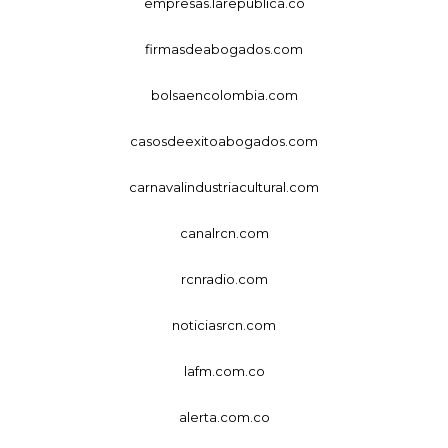
empresas.larepublica.co
firmasdeabogados.com
bolsaencolombia.com
casosdeexitoabogados.com
carnavalindustriacultural.com
canalrcn.com
rcnradio.com
noticiasrcn.com
lafm.com.co
alerta.com.co