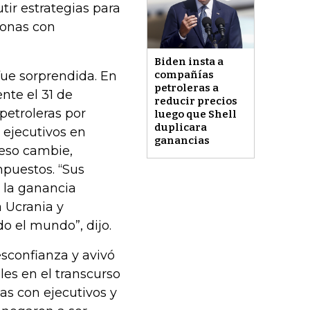
tir estrategias para
sonas con
Biden insta a
 fue sorprendida. En
compañías
petroleras a
te el 31 de
reducir precios
 petroleras por
luego que Shell
duplicara
 ejecutivos en
ganancias
 eso cambie,
mpuestos. “Sus
 la ganancia
a Ucrania y
o el mundo”, dijo.
sconfianza y avivó
les en el transcurso
as con ejecutivos y