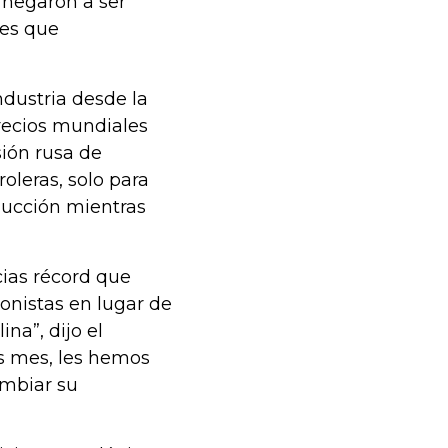
 negaron a ser
nes que
dustria desde la
recios mundiales
sión rusa de
oleras, solo para
ducción mientras
ias récord que
cionistas en lugar de
na”, dijo el
as mes, les hemos
ambiar su