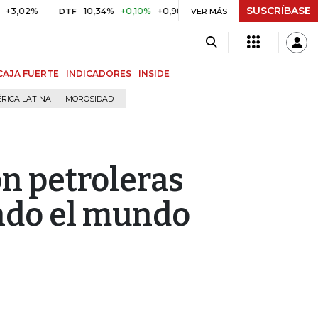
SUSCRÍBASE
10,34%
+0,10%
+0,98%
$ 416,86
+$ 0,05
+0,01%
DTF
UVR
VER MÁS
CAJA FUERTE
INDICADORES
INSIDE
RICA LATINA
MOROSIDAD
on petroleras
ndo el mundo