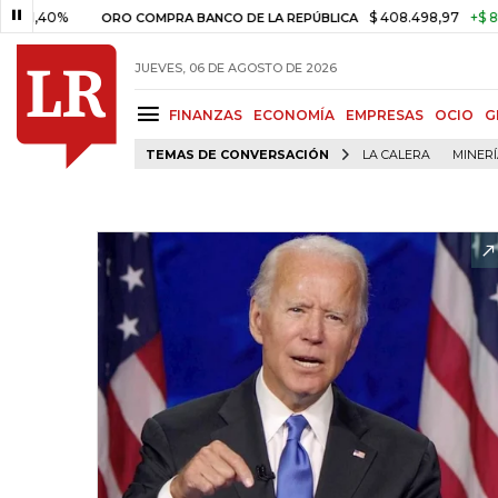
%
$ 408.498,97
+$ 8.753,81
ORO COMPRA BANCO DE LA REPÚBLICA
JUEVES, 06 DE AGOSTO DE 2026
FINANZAS
ECONOMÍA
EMPRESAS
OCIO
G
TEMAS DE CONVERSACIÓN
LA CALERA
MINER