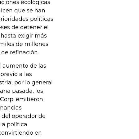
iciones ecológicas
 dicen que se han
ioridades políticas
eses de detener el
 hasta exigir más
 miles de millones
de refinación.
el aumento de las
previo a las
tria, por lo general
mana pasada, los
 Corp. emitieron
anancias
o del operador de
a política
convirtiendo en