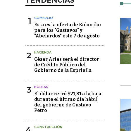
TENDENCIAS
1
COMERCIO
Esta es la oferta de Kokoriko
para los "Gustavos" y
"Abelardos" este 7 de agosto
2
HACIENDA
César Arias será el director
de Crédito Público del
Gobierno de la Espriella
3
BOLSAS
El dólar cerró $21,81 a la baja
durante el último día hábil
del gobierno de Gustavo
Petro
4
CONSTRUCCIÓN