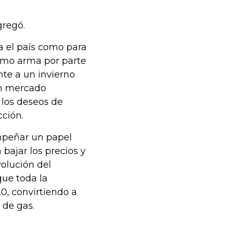
gregó.
a el país como para
como arma por parte
nte a un invierno
un mercado
 los deseos de
cción.
mpeñar un papel
bajar los precios y
volución del
ue toda la
0, convirtiendo a
 de gas.