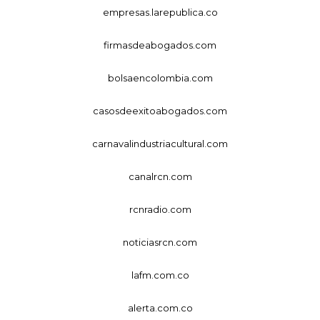
empresas.larepublica.co
firmasdeabogados.com
bolsaencolombia.com
casosdeexitoabogados.com
carnavalindustriacultural.com
canalrcn.com
rcnradio.com
noticiasrcn.com
lafm.com.co
alerta.com.co