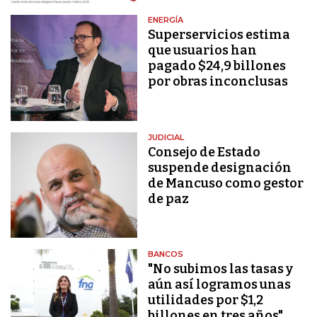
ENERGÍA
Superservicios estima
que usuarios han
pagado $24,9 billones
por obras inconclusas
JUDICIAL
Consejo de Estado
suspende designación
de Mancuso como gestor
de paz
BANCOS
"No subimos las tasas y
aún así logramos unas
utilidades por $1,2
billones en tres años"