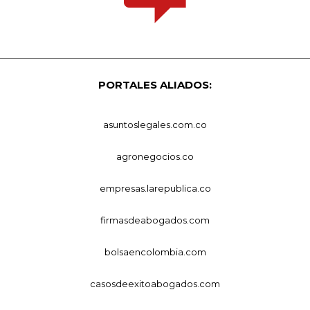
PORTALES ALIADOS:
asuntoslegales.com.co
agronegocios.co
empresas.larepublica.co
firmasdeabogados.com
bolsaencolombia.com
casosdeexitoabogados.com