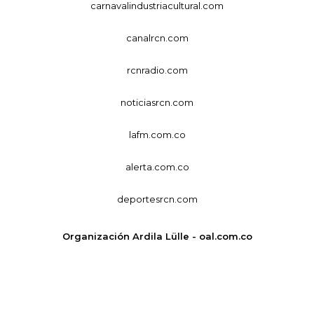
carnavalindustriacultural.com
canalrcn.com
rcnradio.com
noticiasrcn.com
lafm.com.co
alerta.com.co
deportesrcn.com
Organización Ardila Lülle - oal.com.co