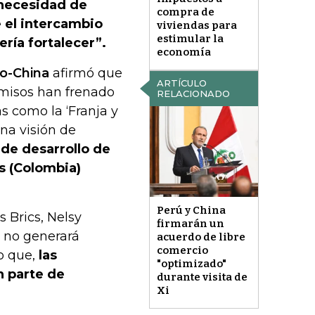
 necesidad de
compra de
e el intercambio
viviendas para
estimular la
ería fortalecer”.
economía
o-China
afirmó que
ARTÍCULO
rmisos han frenado
RELACIONADO
as como la ‘Franja y
na visión de
de desarrollo de
s (Colombia)
Perú y China
s Brics, Nelsy
firmarán un
 no generará
acuerdo de libre
comercio
to que,
las
"optimizado"
n parte de
durante visita de
Xi