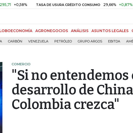
+0,58%
29,66%
+0,87%
+3,02%
TASA DE USURA CRÉDITO CONSUMO
LOBOECONOMÍA
AGRONEGOCIOS
ANÁLISIS
ASUNTOS LEGALES
ÍA
CARBÓN
VENEZUELA
PETRÓLEO
GRUPO ARGOS
EBITDA
AMÉ
COMERCIO
"Si no entendemos 
desarrollo de China,
Colombia crezca"