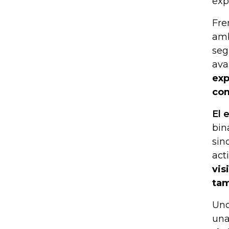
exp
Fre
amb
seg
ava
exp
com
El 
bin
sin
act
vis
tam
Uno
una