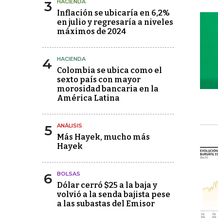
3
HACIENDA
Inflación se ubicaría en 6,2%
en julio y regresaría a niveles
máximos de 2024
4
HACIENDA
Colombia se ubica como el
sexto país con mayor
morosidad bancaria en la
América Latina
5
ANÁLISIS
Más Hayek, mucho más
Hayek
6
BOLSAS
Dólar cerró $25 a la baja y
volvió a la senda bajista pese
a las subastas del Emisor