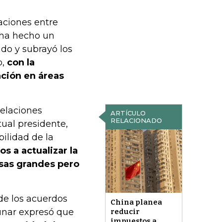
laciones entre
 ha hecho un
do y subrayó los
o,
con la
ación en áreas
elaciones
ARTÍCULO
RELACIONADO
tual presidente,
bilidad de la
s a actualizar la
osas grandes pero
de los acuerdos
China planea
Munar expresó que
reducir
impuestos a