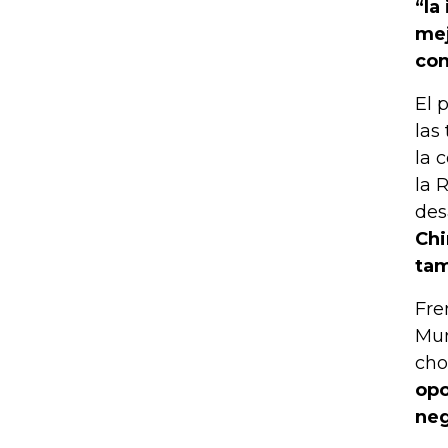
“la
mej
con
El 
las
la 
la 
des
Chi
tam
Fre
Mun
cho
opo
neg