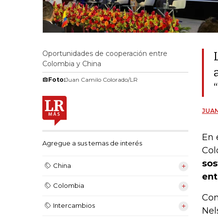
Oportunidades de cooperación entre
Colombia y China
Foto:
Juan Camilo Colorado/LR
JUA
En 
Agregue a sus temas de interés
Col
sos
China
ent
Colombia
Con
Intercambios
Nel