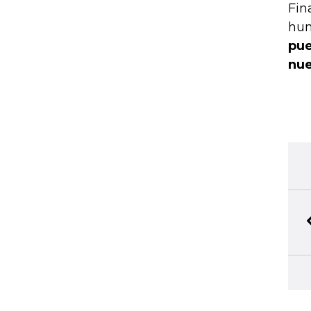
Fin
hum
pue
nue