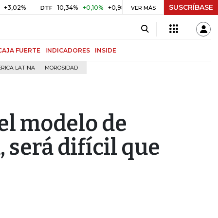
SUSCRÍBASE
10,34%
+0,10%
+0,98%
$ 416,86
+$ 0,05
+0,01%
DTF
UVR
VER MÁS
CAJA FUERTE
INDICADORES
INSIDE
RICA LATINA
MOROSIDAD
el modelo de
 será difícil que