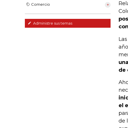
Rel
Comercio
Col
pos
Administre sus temas
com
Las
año
mem
una
de 
Aho
nec
ini
el 
par
de 