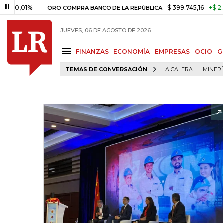
1%
$ 399.745,16
+$ 2.295,71
ORO COMPRA BANCO DE LA REPÚBLICA
JUEVES, 06 DE AGOSTO DE 2026
FINANZAS
ECONOMÍA
EMPRESAS
OCIO
G
TEMAS DE CONVERSACIÓN
LA CALERA
MINER