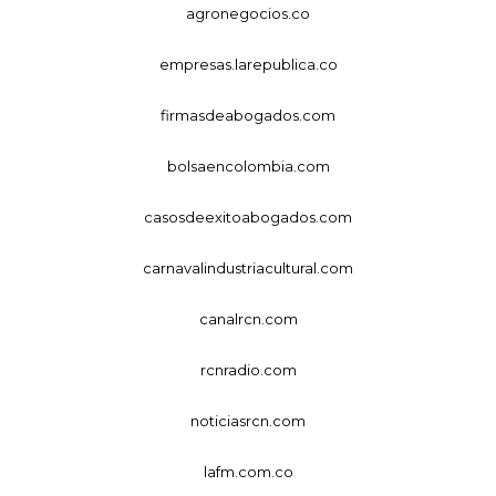
agronegocios.co
empresas.larepublica.co
firmasdeabogados.com
bolsaencolombia.com
casosdeexitoabogados.com
carnavalindustriacultural.com
canalrcn.com
rcnradio.com
noticiasrcn.com
lafm.com.co