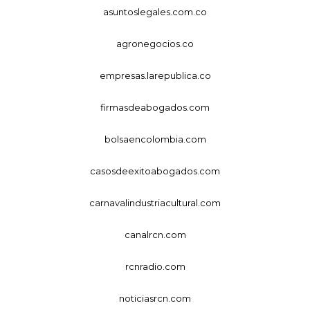
asuntoslegales.com.co
agronegocios.co
empresas.larepublica.co
firmasdeabogados.com
bolsaencolombia.com
casosdeexitoabogados.com
carnavalindustriacultural.com
canalrcn.com
rcnradio.com
noticiasrcn.com