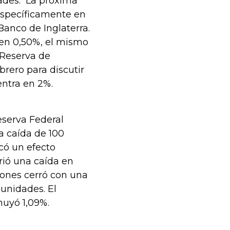
dades. La próxima
específicamente en
anco de Inglaterra.
 en 0,50%, el mismo
 Reserva de
brero para discutir
entra en 2%.
Reserva Federal
a caída de 100
có un efecto
rió una caída en
Jones cerró con una
 unidades. El
nuyó 1,09%.