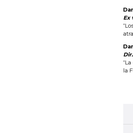
Dan
Ex 
“Lo
atr
Dan
Dir
“La
la 