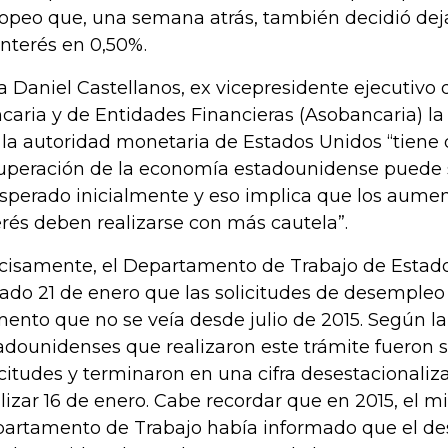
opeo que, una semana atrás, también decidió deja
interés en 0,50%.
a Daniel Castellanos, ex vicepresidente ejecutivo 
caria y de Entidades Financieras (Asobancaria) l
 la autoridad monetaria de Estados Unidos “tiene 
uperación de la economía estadounidense puede 
esperado inicialmente y eso implica que los aumen
erés deben realizarse con más cautela”.
cisamente, el Departamento de Trabajo de Estado
ado 21 de enero que las solicitudes de desempleo 
ento que no se veía desde julio de 2015. Según la 
adounidenses que realizaron este trámite fueron s
icitudes y terminaron en una cifra desestacionaliz
alizar 16 de enero. Cabe recordar que en 2015, el 
artamento de Trabajo había informado que el d