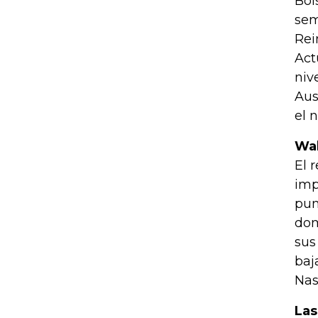
Bol
sem
Rei
Act
niv
Aus
el 
Wal
El 
imp
pun
dom
sus
baj
Nas
Las