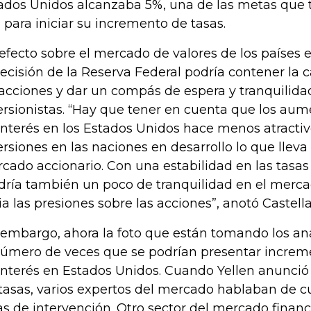
ados Unidos alcanzaba 5%, una de las metas que 
 para iniciar su incremento de tasas.
efecto sobre el mercado de valores de los países
decisión de la Reserva Federal podría contener la c
 acciones y dar un compás de espera y tranquilidad
ersionistas. “Hay que tener en cuenta que los aum
interés en los Estados Unidos hace menos atractiv
ersiones en las naciones en desarrollo lo que lleva 
cado accionario. Con una estabilidad en las tasas 
dría también un poco de tranquilidad en el merca
via las presiones sobre las acciones”, anotó Castell
 embargo, ahora la foto que están tomando los ana
número de veces que se podrían presentar increme
interés en Estados Unidos. Cuando Yellen anunció
 tasas, varios expertos del mercado hablaban de c
as de intervención. Otro sector del mercado financ