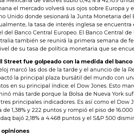
sa Mexicana de Valores subió 0,42% a 42.109 uni
ana el mercado volverá sus ojos sobre Europa y 
no Unido donde sesionará la Junta Monetaria del B
ualmente, la tasa de interés inglesa se encuentra
el del Banco Central Europeo. El Banco Central de
tralia también se reunirá la primera semana de fe
nivel de su tasa de política monetaria que se encu
l Street fue golpeado con la medida del banco
reloj marcó las dos de la tarde y el anuncio de la 
actó la principal plaza bursátil del mundo con un
tos en su principal índice: el Dow Jones. Esto mar
inó más tarde porque la Bolsa de Nueva York suf
 tres principales indicadores. Es así como el Dow 
a de 1,38% y 222 puntos y rompió el piso de 16.000
daq bajó 2,18% a 4.468 puntos y el S&P 500 dismi
 opiniones