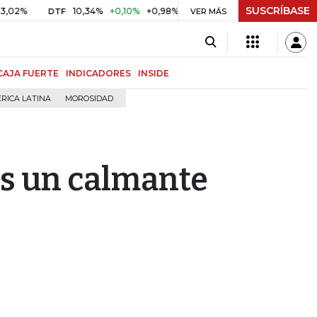
SUSCRÍBASE
10,34%
+0,10%
+0,98%
$ 416,86
+$ 0,05
+0,01%
DTF
UVR
VER MÁS
CAJA FUERTE
INDICADORES
INSIDE
RICA LATINA
MOROSIDAD
es un calmante