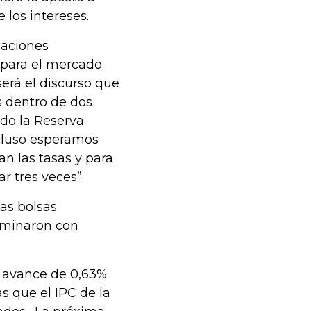
 los intereses.
gaciones
 para el mercado
será el discurso que
s dentro de dos
do la Reserva
ncluso esperamos
n las tasas y para
 tres veces”.
las bolsas
erminaron con
n avance de 0,63%
s que el IPC de la