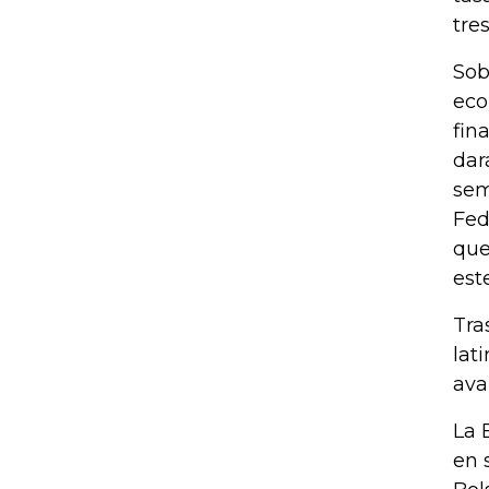
tre
Sob
eco
fin
dar
sem
Fed
que
est
Tra
lat
ava
La 
en 