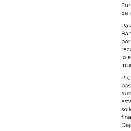
Eur
de 
Par
Ban
por
rec
lo 
int
Pre
pas
aum
est
sol
fin
Dep