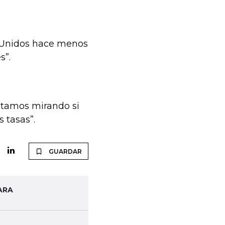
s Unidos hace menos
s”.
estamos mirando si
 tasas”.
GUARDAR
ARA