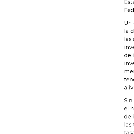
Est
Fed
Un 
la 
las
inv
de 
inv
mer
ten
ali
Sin
el 
de 
las
tas