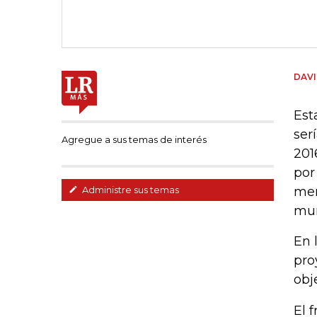
DAVI
Est
ser
Agregue a sus temas de interés
201
por
mer
Administre sus temas
mun
En 
pro
obj
El 