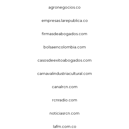
agronegocios.co
empresas.larepublica.co
firmasdeabogados.com
bolsaencolombia.com
casosdeexitoabogados.com
carnavalindustriacultural.com
canalrcn.com
rcnradio.com
noticiasrcn.com
lafm.com.co