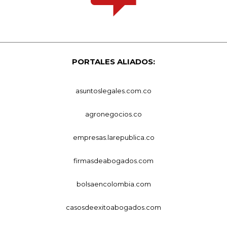
PORTALES ALIADOS:
asuntoslegales.com.co
agronegocios.co
empresas.larepublica.co
firmasdeabogados.com
bolsaencolombia.com
casosdeexitoabogados.com