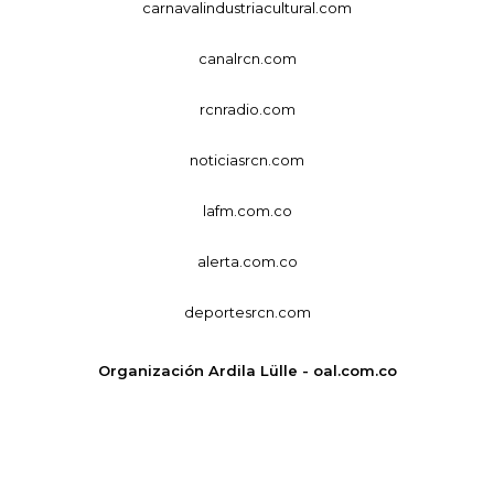
carnavalindustriacultural.com
canalrcn.com
rcnradio.com
noticiasrcn.com
lafm.com.co
alerta.com.co
deportesrcn.com
Organización Ardila Lülle - oal.com.co