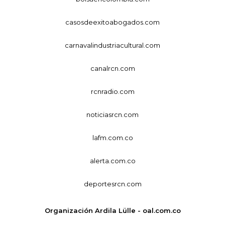
casosdeexitoabogados.com
carnavalindustriacultural.com
canalrcn.com
rcnradio.com
noticiasrcn.com
lafm.com.co
alerta.com.co
deportesrcn.com
Organización Ardila Lülle - oal.com.co