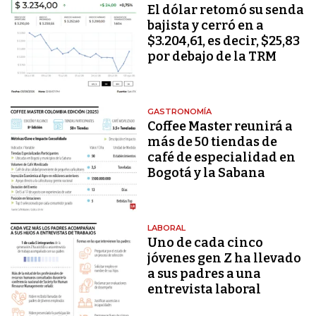
El dólar retomó su senda
bajista y cerró en a
$3.204,61, es decir, $25,83
por debajo de la TRM
GASTRONOMÍA
Coffee Master reunirá a
más de 50 tiendas de
café de especialidad en
Bogotá y la Sabana
LABORAL
Uno de cada cinco
jóvenes gen Z ha llevado
a sus padres a una
entrevista laboral