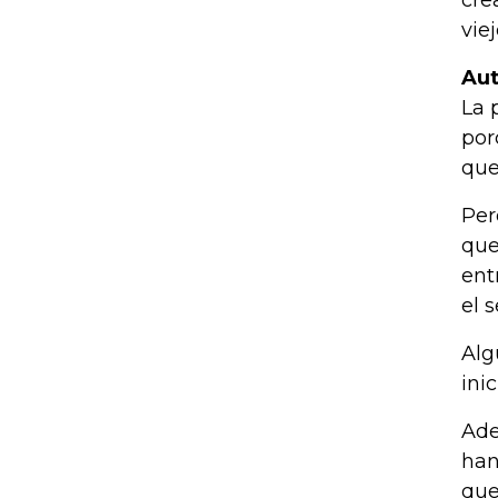
cre
vie
Aut
La 
por
que
Per
que
ent
el 
Alg
ini
Ade
han
que