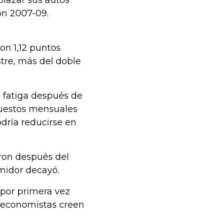
lazar sus autos
ión 2007-09.
on 1,12 puntos
stre, más del doble
 fatiga después de
puestos mensuales
odría reducirse en
eron después del
umidor decayó.
 por primera vez
 economistas creen