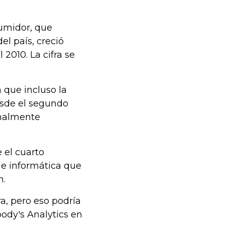
sumidor, que
l país, creció
 2010. La cifra se
 que incluso la
esde el segundo
rmalmente
 el cuarto
 e informática que
n.
a, pero eso podría
oody's Analytics en