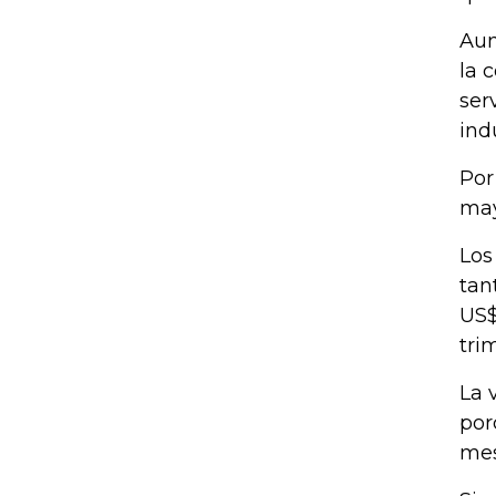
Aun
la 
ser
ind
Por
may
Los
tan
US$
tri
La 
por
mes