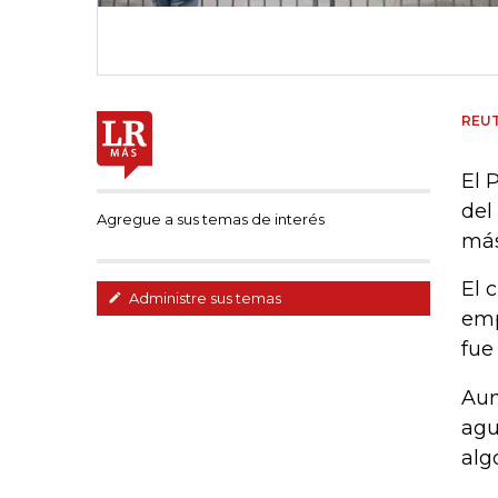
REU
El 
del
Agregue a sus temas de interés
más
El 
Administre sus temas
emp
fue
Aun
agu
alg