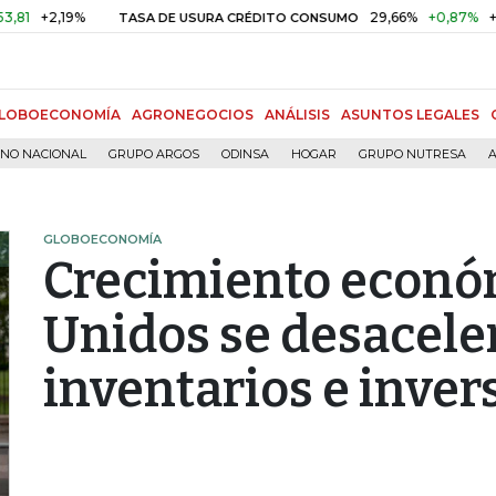
,19%
29,66%
+0,87%
+3,02%
TASA DE USURA CRÉDITO CONSUMO
LOBOECONOMÍA
AGRONEGOCIOS
ANÁLISIS
ASUNTOS LEGALES
RNO NACIONAL
GRUPO ARGOS
ODINSA
HOGAR
GRUPO NUTRESA
A
GLOBOECONOMÍA
Crecimiento econó
Unidos se desacele
inventarios e inver