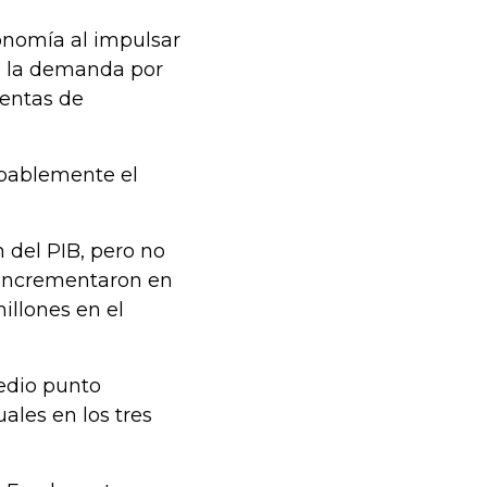
onomía al impulsar
jo la demanda por
ventas de
obablemente el
 del PIB, pero no
e incrementaron en
illones en el
medio punto
ales en los tres