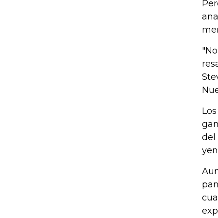
Per
ana
men
"No
res
Ste
Nue
Los
gan
del
yen
Aun
pan
cua
exp