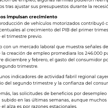
ación de empleo, algunas familias pudieron reemp
jos tras ajustar sus presupuestos durante la reces
os impulsan crecimiento
producción de vehículos motorizados contribuyó c
centuales al crecimiento del PIB del primer trime
 el trimestre previo.
o con un mercado laboral que muestra señales de
 la creación de empleo promediara los 246.000 
re diciembre y febrero, el gasto del consumidor p
segundo trimestre.
unos indicadores de actividad fabril regional cay
cio del segundo trimestre y la confianza del cons
más, las solicitudes de beneficios por desempleo
 subido en las últimas semanas, aunque muchos
 el alza es por razones estacionales.