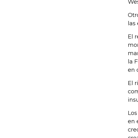
Wes
Otr
las
El 
mon
man
la 
en 
El 
com
ins
Los
en 
cre