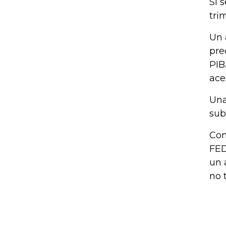
Si 
tri
Un 
pre
PIB
ace
Una
sub
Con
FED
un 
no 