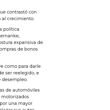
que contrastó con
 al crecimiento.
 política
Bernanke,
ostura expansiva de
 compras de bonos
ve como para darle
 ser reelegido, e
de desempleo.
as de automóviles
os motorizados
s por una mayor