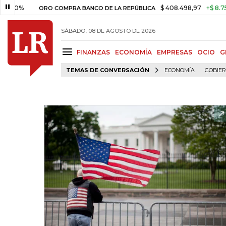
$ 408.498,97
+$ 8.753,81
+2
ORO COMPRA BANCO DE LA REPÚBLICA
SÁBADO, 08 DE AGOSTO DE 2026
FINANZAS
ECONOMÍA
EMPRESAS
OCIO
G
TEMAS DE CONVERSACIÓN
ECONOMÍA
GOBIE