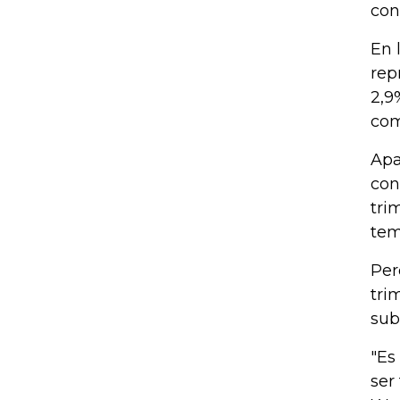
con
En 
rep
2,9
com
Apa
con
tri
tem
Per
tri
sub
"Es
ser