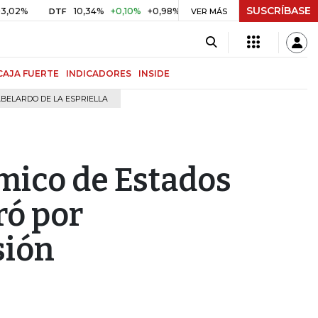
SUSCRÍBASE
10,34%
+0,10%
+0,98%
$ 416,96
+$ 0,05
+0,01%
DTF
UVR
VER MÁS
CAJA FUERTE
INDICADORES
INSIDE
BELARDO DE LA ESPRIELLA
mico de Estados
ró por
sión