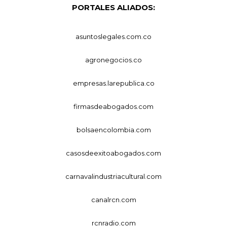
PORTALES ALIADOS:
asuntoslegales.com.co
agronegocios.co
empresas.larepublica.co
firmasdeabogados.com
bolsaencolombia.com
casosdeexitoabogados.com
carnavalindustriacultural.com
canalrcn.com
rcnradio.com