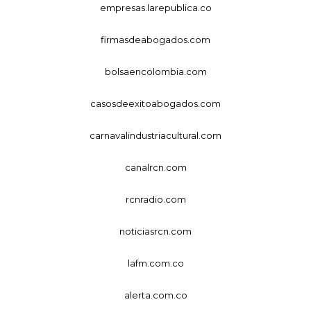
empresas.larepublica.co
firmasdeabogados.com
bolsaencolombia.com
casosdeexitoabogados.com
carnavalindustriacultural.com
canalrcn.com
rcnradio.com
noticiasrcn.com
lafm.com.co
alerta.com.co