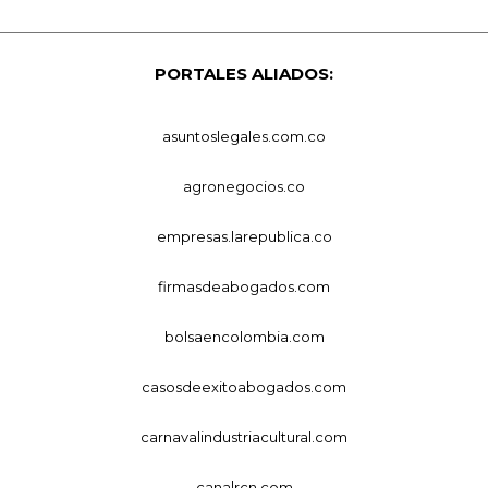
PORTALES ALIADOS:
asuntoslegales.com.co
agronegocios.co
empresas.larepublica.co
firmasdeabogados.com
bolsaencolombia.com
casosdeexitoabogados.com
carnavalindustriacultural.com
canalrcn.com