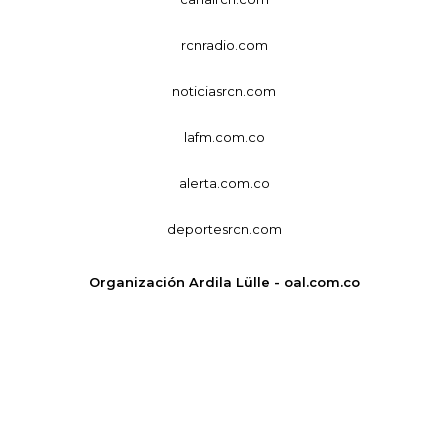
rcnradio.com
noticiasrcn.com
lafm.com.co
alerta.com.co
deportesrcn.com
Organización Ardila Lülle - oal.com.co