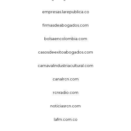
empresas.larepublica.co
firmasdeabogados.com
bolsaencolombia.com
casosdeexitoabogados.com
carnavalindustriacultural.com
canalrcn.com
rcnradio.com
noticiasrcn.com
lafm.com.co