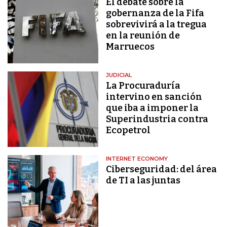
El debate sobre la
gobernanza de la Fifa
sobrevivirá a la tregua
en la reunión de
Marruecos
JUDICIAL
La Procuraduría
intervino en sanción
que iba a imponer la
Superindustria contra
Ecopetrol
INTERNET ECONOMY
Ciberseguridad: del área
de TI a las juntas