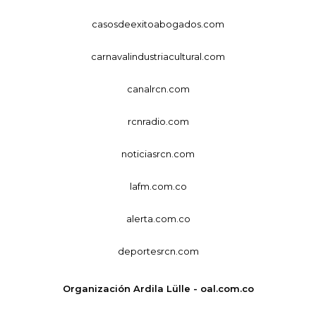
casosdeexitoabogados.com
carnavalindustriacultural.com
canalrcn.com
rcnradio.com
noticiasrcn.com
lafm.com.co
alerta.com.co
deportesrcn.com
Organización Ardila Lülle - oal.com.co