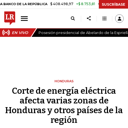
$ 408.498,97
+$ 8.753,81
+2,19%
 DE LA REPÚBLICA
TASA DE USU
SUSCRÍBASE
EN VIVO
Posesión presidencial de Abelardo de la Espriell
HONDURAS
Corte de energía eléctrica
afecta varias zonas de
Honduras y otros países de la
región