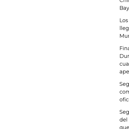
Chi
Bay
Los
lle
Mun
Fin
Dur
cua
ape
Seg
com
ofi
Seg
del
que