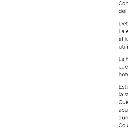
Com
del
Det
La 
el 
util
La 
cue
hot
Est
la 
Cue
acu
aum
Col