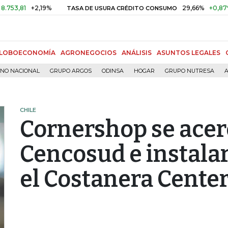
+2,19%
29,66%
+0,87%
+3,0
TASA DE USURA CRÉDITO CONSUMO
LOBOECONOMÍA
AGRONEGOCIOS
ANÁLISIS
ASUNTOS LEGALES
RNO NACIONAL
GRUPO ARGOS
ODINSA
HOGAR
GRUPO NUTRESA
A
CHILE
Cornershop se acer
Cencosud e instalar
el Costanera Center