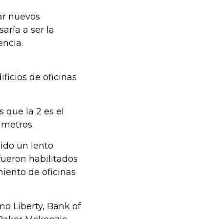
ar nuevos
aría a ser la
ncia.
ficios de oficinas
s que la 2 es el
 metros.
nido un lento
 fueron habilitados
iento de oficinas
mo Liberty, Bank of