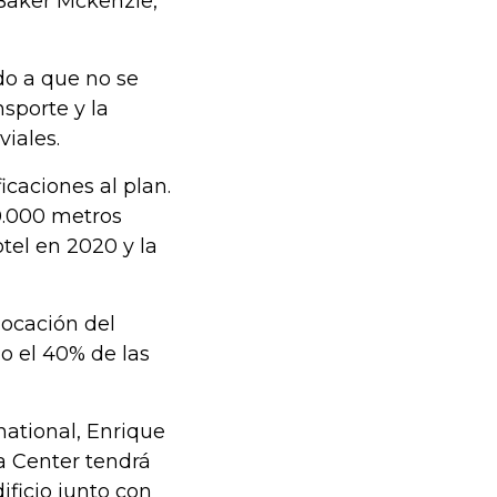
 Baker Mckenzie,
do a que no se
sporte y la
iales.
caciones al plan.
0.000 metros
tel en 2020 y la
locación del
o el 40% de las
national, Enrique
a Center tendrá
ificio junto con