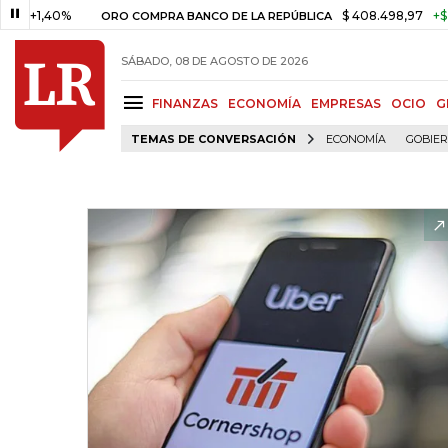
40%
$ 408.498,97
+$ 8.753,81
ORO COMPRA BANCO DE LA REPÚBLICA
SÁBADO, 08 DE AGOSTO DE 2026
FINANZAS
ECONOMÍA
EMPRESAS
OCIO
G
TEMAS DE CONVERSACIÓN
ECONOMÍA
GOBIE