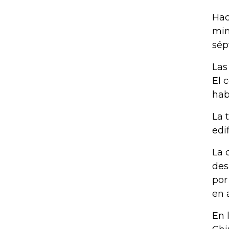
Hac
min
sép
Las
El 
hab
La 
edi
La 
des
por
en 
En 