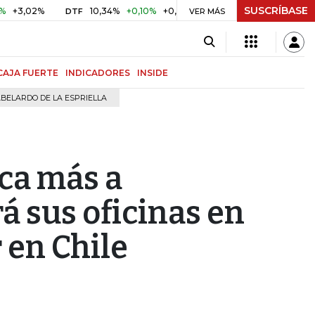
SUSCRÍBASE
2%
10,34%
+0,10%
+0,98%
$ 416,96
+$ 0,05
+0,01%
DTF
UVR
VER MÁS
CAJA FUERTE
INDICADORES
INSIDE
BELARDO DE LA ESPRIELLA
ca más a
á sus oficinas en
 en Chile