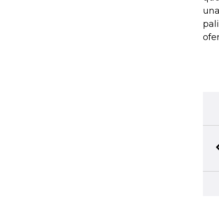
una
pal
ofer