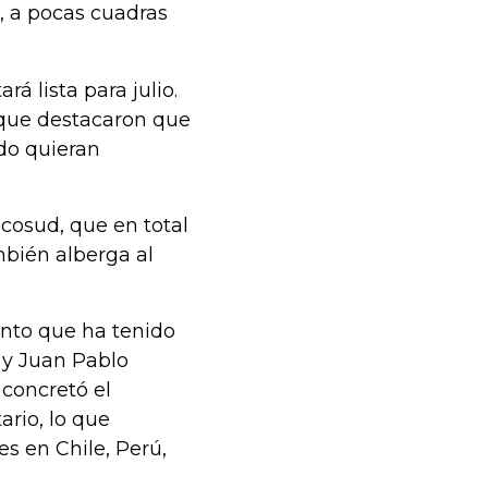
, a pocas cuadras
á lista para julio.
 que destacaron que
ndo quieran
ncosud, que en total
mbién alberga al
ento que ha tenido
 y Juan Pablo
 concretó el
ario, lo que
s en Chile, Perú,