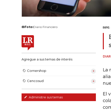
Foto:
Diario Financiero
RIPE:
DIAR
Agregue a sus temas de interés
La 
Cornershop
ali
Cencosud
nue
El 
Administre sus temas
col
com