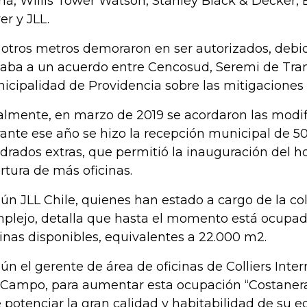
na, Willis Tower Watson, Stanley Black & Decker,
er y JLL.
 otros metros demoraron en ser autorizados, debi
gaba a un acuerdo entre Cencosud, Seremi de Tran
icipalidad de Providencia sobre las mitigaciones v
almente, en marzo de 2019 se acordaron las modifi
ante ese año se hizo la recepción municipal de 5
drados extras, que permitió la inauguración del ho
rtura de más oficinas.
ún JLL Chile, quienes han estado a cargo de la co
plejo, detalla que hasta el momento está ocupad
cinas disponibles, equivalentes a 22.000 m2.
ún el gerente de área de oficinas de Colliers Inter
 Campo, para aumentar esta ocupación “Costaner
 potenciar la gran calidad y habitabilidad de su ed