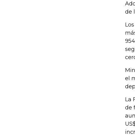
Ado
de 
Los
más
954
seg
cer
Min
el 
dep
La 
de 
aum
US$
inc