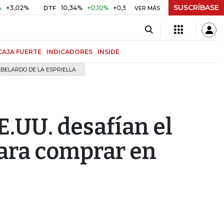
SUSCRÍBASE
%
10,34%
+0,10%
+0,98%
$ 416,96
+$ 0,05
+0,01%
DTF
UVR
VER MÁS
CAJA FUERTE
INDICADORES
INSIDE
BELARDO DE LA ESPRIELLA
.UU. desafían el
 para comprar en