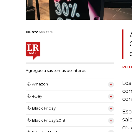
Foto:
Reuters
REU
Agregue a sus temas de interés
Los
Amazon
com
eBay
con
Black Friday
Eso
sal
Black Friday 2018
cru