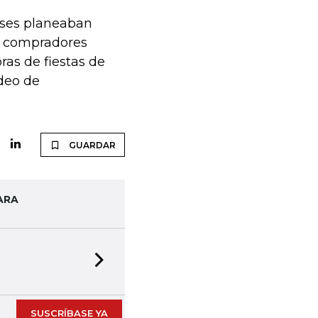
nses planeaban
os compradores
ras de fiestas de
deo de
GUARDAR
ARA
Next slide
SUSCRÍBASE YA