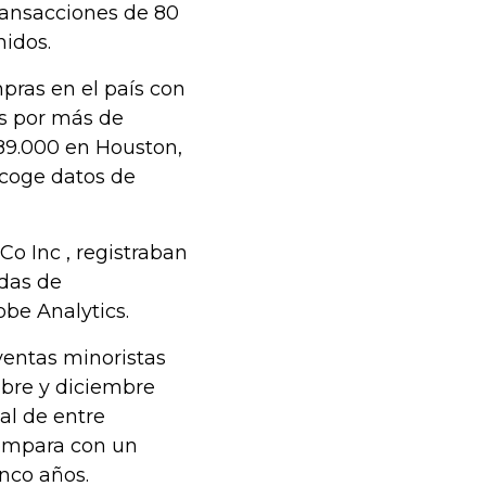
ransacciones de 80
nidos.
pras en el país con
os por más de
89.000 en Houston,
ecoge datos de
Co Inc , registraban
ndas de
be Analytics.
ventas minoristas
mbre y diciembre
al de entre
compara con un
nco años.