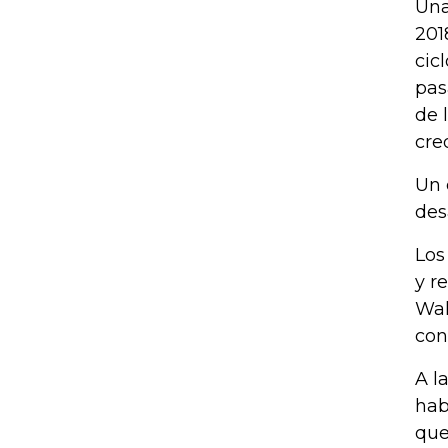
Una
201
cic
pas
de 
cred
Un 
des
Los
y r
Wal
con
A l
hab
que