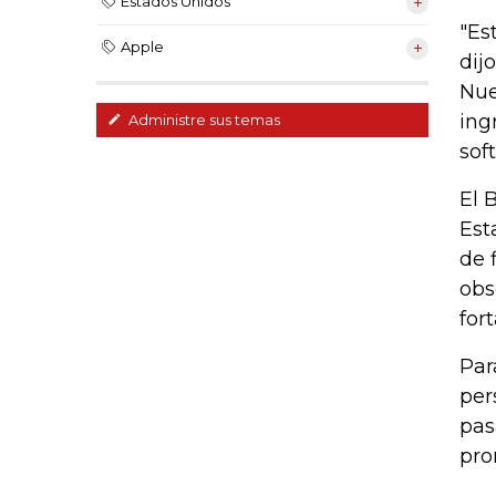
Estados Unidos
"Es
Apple
dij
Nue
ing
Administre sus temas
sof
El 
Est
de 
obs
for
Par
per
pas
pro