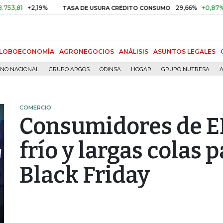
+2,19%
29,66%
+0,87%
+3,02
TASA DE USURA CRÉDITO CONSUMO
LOBOECONOMÍA
AGRONEGOCIOS
ANÁLISIS
ASUNTOS LEGALES
RNO NACIONAL
GRUPO ARGOS
ODINSA
HOGAR
GRUPO NUTRESA
A
COMERCIO
Consumidores de EE
frío y largas colas
Black Friday