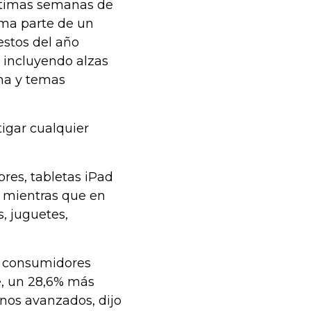
últimas semanas de
ima parte de un
estos del año
 incluyendo alzas
ina y temas
tigar cualquier
res, tabletas iPad
, mientras que en
, juguetes,
os consumidores
e, un 28,6% más
nos avanzados, dijo