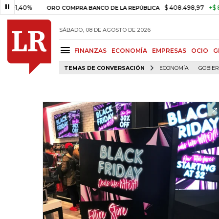
0%
$ 408.498,97
+$ 8.753,81
ORO COMPRA BANCO DE LA REPÚBLICA
SÁBADO, 08 DE AGOSTO DE 2026
FINANZAS
ECONOMÍA
EMPRESAS
OCIO
G
TEMAS DE CONVERSACIÓN
ECONOMÍA
GOBIE