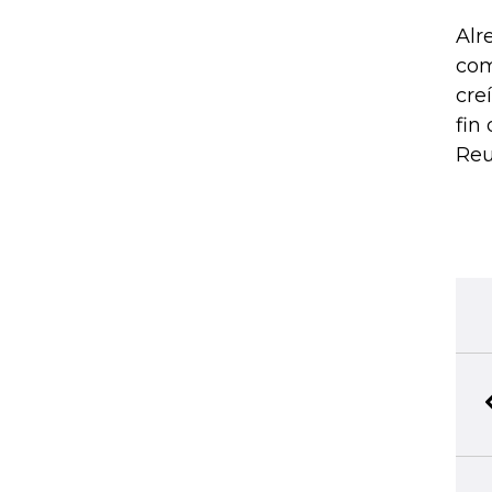
Alr
com
cre
fin
Reu